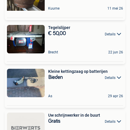
Kuurne
11 mei 26
Tegelslijper
€ 50,00
Details
Brecht
22 jun 26
Kleine kettingzaag op batterijen
Bieden
Details
As
29 apr 26
️Uw schrijnwerker in de buurt️
Gratis
Details