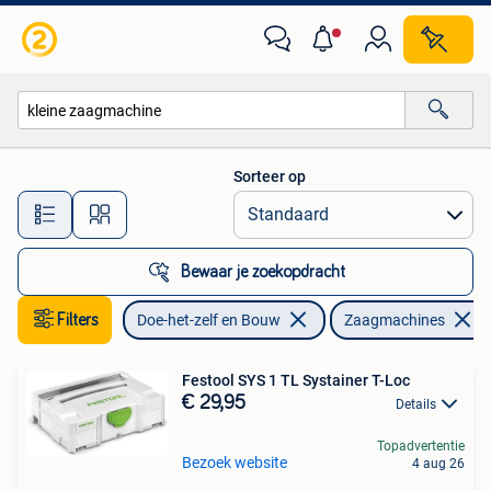
Gereedschap | Zaagmachines
Sorteer op
Alle afstanden…
Bewaar je zoekopdracht
Filters
Doe-het-zelf en Bouw
Zaagmachines
Festool SYS 1 TL Systainer T-Loc
€ 29,95
Details
Topadvertentie
Bezoek website
4 aug 26