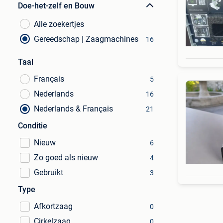
Doe-het-zelf en Bouw
Alle zoekertjes
Gereedschap | Zaagmachines
16
Taal
Français
5
Nederlands
16
Nederlands & Français
21
Conditie
Nieuw
6
Zo goed als nieuw
4
Gebruikt
3
Type
Afkortzaag
0
Cirkelzaag
0