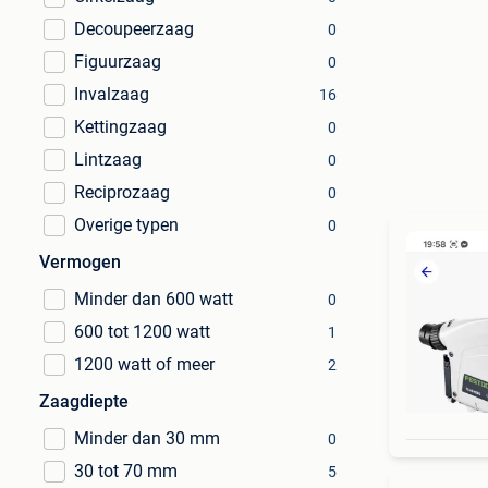
Decoupeerzaag
0
Figuurzaag
0
Invalzaag
16
Kettingzaag
0
Lintzaag
0
Reciprozaag
0
Overige typen
0
Vermogen
Minder dan 600 watt
0
600 tot 1200 watt
1
1200 watt of meer
2
Zaagdiepte
Minder dan 30 mm
0
30 tot 70 mm
5