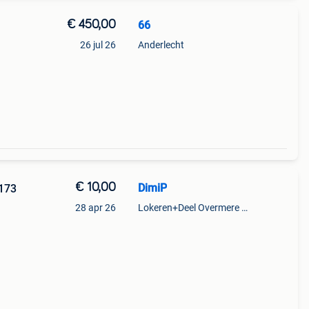
€ 450,00
66
26 jul 26
Anderlecht
€ 10,00
DimiP
0173
28 apr 26
Lokeren+Deel Overmere En Zele