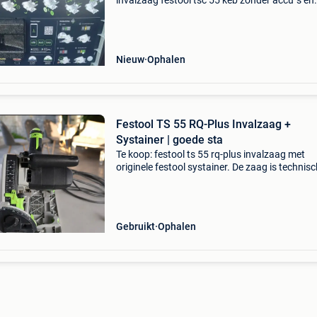
invalzaag festool tsc 55 keb zonder accu`s en
zonder oplader geleverd in systainer sys3 m 4
met festool garantie. Nieuw ! Nooit gebruikt. 
winke
Nieuw
Ophalen
Festool TS 55 RQ-Plus Invalzaag +
Systainer | goede sta
Te koop: festool ts 55 rq-plus invalzaag met
originele festool systainer. De zaag is technis
volledig in orde en werkt zoals het hoort. Ze he
normale gebruikssporen en enkele krasjes, pa
bij
Gebruikt
Ophalen