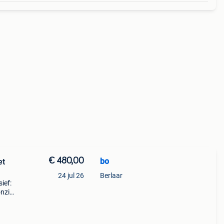
€ 480,00
bo
et
24 jul 26
Berlaar
ief:
onzin