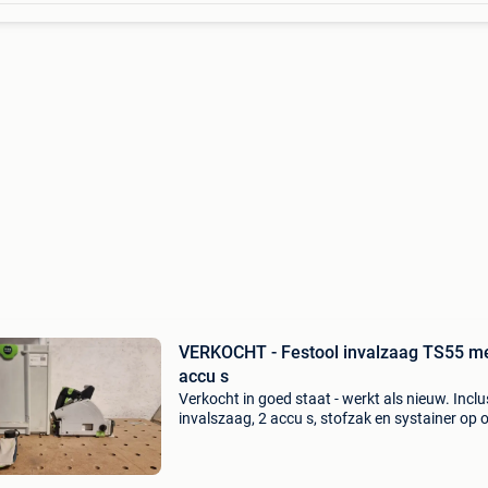
VERKOCHT - Festool invalzaag TS55 m
accu s
Verkocht in goed staat - werkt als nieuw. Inclus
invalszaag, 2 accu s, stofzak en systainer op 
biedingen wordt niet gereageerd.