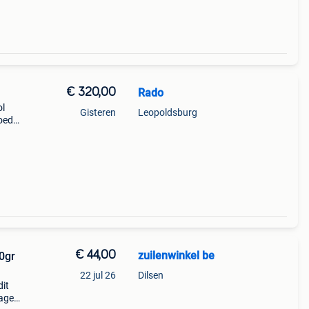
€ 320,00
Rado
ol
Gisteren
Leopoldsburg
oedel
taat
€ 44,00
zuilenwinkel be
70gr
22 jul 26
Dilsen
dit
zagen.