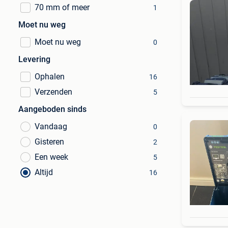
70 mm of meer
1
Moet nu weg
Moet nu weg
0
Levering
Ophalen
16
Verzenden
5
Aangeboden sinds
Vandaag
0
Gisteren
2
Een week
5
Altijd
16