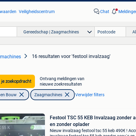
waarden
Veiligheidscentrum
Chat
Meldinge
Gereedschap | Zaagmachines
A
16 resultaten
voor 'festool invalzaag'
gmachines
Ontvang meldingen van
 je zoekopdracht
nieuwe zoekresultaten
f en Bouw
Zaagmachines
Verwijder filters
Festool TSC 55 KEB Invalzaag zonder 
en zonder oplader
Nieuw invalzaag festool tsc 55 keb 490€ ! Acc