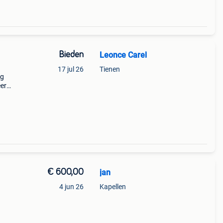
Bieden
Leonce Carel
17 jul 26
Tienen
ag
eer
aal
en,
€ 600,00
jan
4 jun 26
Kapellen