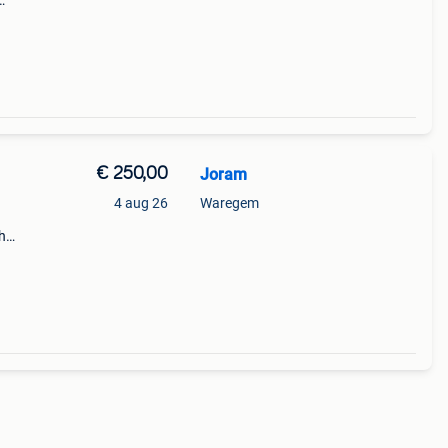
37
De
€ 250,00
Joram
4 aug 26
Waregem
ch
eft
ssend