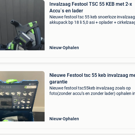
Invalzaag Festool TSC 55 KEB met 2-x
Accu`s en lader
Nieuwe festool tsc 55 keb snoerloze invalzaag
akkupack bp 18 li 5,0 asi + oplader + cirkelza
hw 160x1,8x20 wd42 + stofopvangzak sb/2-
tsc/hkc + splinterbeveiliging geleverd in systai
sys3
Nieuw
Ophalen
Nieuwe Festool tsc 55 keb invalzaag m
garantie
Nieuwe festool tsc55keb invalzaag zoals op
foto(zonder accu’s en zonder lader) ophalen i
bergeijk vaste prijssssss!!!!!
Nieuw
Ophalen