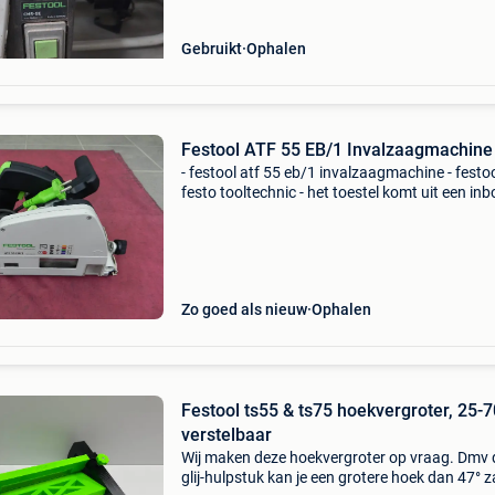
Gebruikt
Ophalen
Festool ATF 55 EB/1 Invalzaagmachine
- festool atf 55 eb/1 invalzaagmachine - festo
festo tooltechnic - het toestel komt uit een inb
- exclusief koffer en geleiderail - zeer goed in s
zo goed als nieuw - te koop wegens geen ge
Zo goed als nieuw
Ophalen
Festool ts55 & ts75 hoekvergroter, 25-
verstelbaar
Wij maken deze hoekvergroter op vraag. Dmv 
glij-hulpstuk kan je een grotere hoek dan 47° 