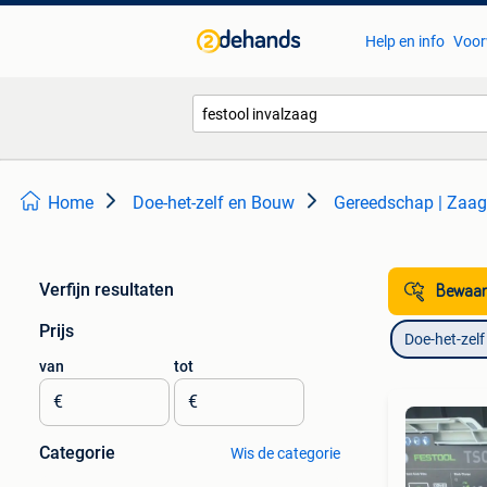
Help en info
Voor
Home
Doe-het-zelf en Bouw
Gereedschap | Zaa
Verfijn resultaten
Bewaar
Prijs
Doe-het-zel
van
tot
€
€
Categorie
Wis de categorie