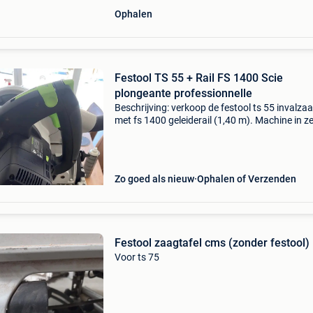
Ophalen
Festool TS 55 + Rail FS 1400 Scie
plongeante professionnelle
Beschrijving: verkoop de festool ts 55 invalza
met fs 1400 geleiderail (1,40 m). Machine in z
goede staat, nauwkeurig en betrouwbaar, ide
voor het zagen van panelen, werkbladen, deur
parket
Zo goed als nieuw
Ophalen of Verzenden
Festool zaagtafel cms (zonder festool)
Voor ts 75