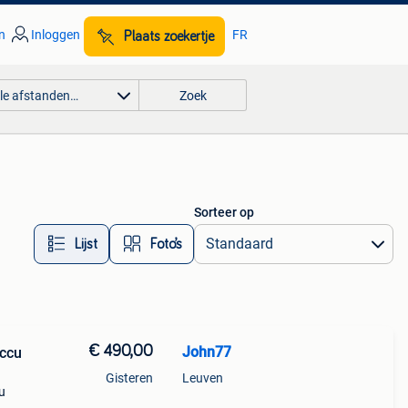
n
Inloggen
FR
Plaats zoekertje
lle afstanden…
Zoek
Sorteer op
Lijst
Foto’s
€ 490,00
John77
accu
Gisteren
Leuven
u