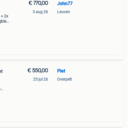
€ 770,00
John77
3 aug 26
Leuven
 + 2x
agblad
ner
€ 550,00
Piet
et
25 jul 26
Overpelt
n