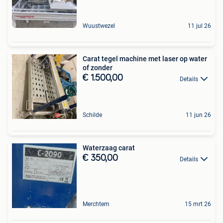
Wuustwezel
11 jul 26
Carat tegel machine met laser op water
of zonder
€ 1.500,00
Details
Schilde
11 jun 26
Waterzaag carat
€ 350,00
Details
Merchtem
15 mrt 26