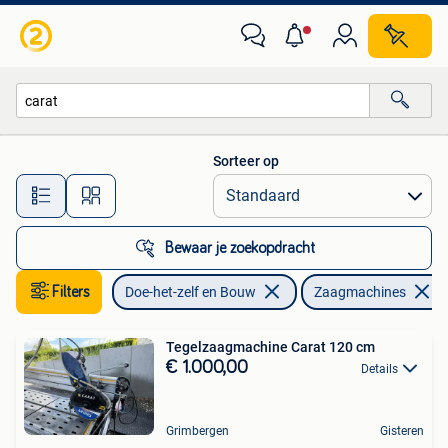
Gereedschap | Zaagmachines
Sorteer op
Alle afstanden…
Bewaar je zoekopdracht
Filters
Doe-het-zelf en Bouw
Zaagmachines
Tegelzaagmachine Carat 120 cm
€ 1.000,00
Details
Grimbergen
Gisteren