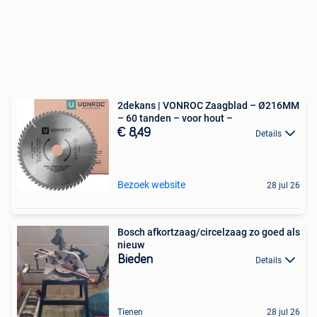
2dekans | VONROC Zaagblad – Ø216MM
– 60 tanden – voor hout –
€ 8,49
Details
Bezoek website
28 jul 26
Bosch afkortzaag/circelzaag zo goed als
nieuw
Bieden
Details
Tienen
28 jul 26