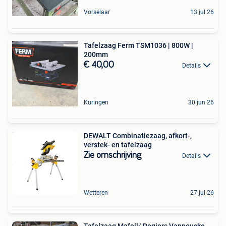
Vorselaar
13 jul 26
Tafelzaag Ferm TSM1036 | 800W |
200mm
€ 40,00
Details
Kuringen
30 jun 26
DEWALT Combinatiezaag, afkort-,
verstek- en tafelzaag
Zie omschrijving
Details
Wetteren
27 jul 26
Tafelzaag Mafell/ Rogiers Vanpoucke