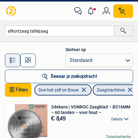
Gereedschap | Zaagmachines
Sorteer op
Alle afstanden…
Bewaar je zoekopdracht
Filters
Doe-het-zelf en Bouw
Zaagmachines
2dekans | VONROC Zaagblad – Ø216MM
– 60 tanden – voor hout –
€ 8,49
Details
Topadvertentie