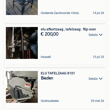
Oostende Zandvoorde +Oostende
14 jul 26
elu afkortzaag , tafelzaag : flip-over
€ 200,00
Details
Hasselt
15 jul 25
ELU TAFELZAAG 8101
Bieden
Details
Oostrozebeke
29 mei 26