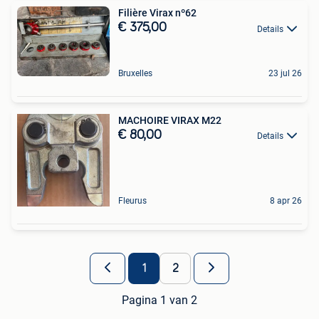
Filière Virax nº62
€ 375,00
Details
Bruxelles
23 jul 26
MACHOIRE VIRAX M22
€ 80,00
Details
Fleurus
8 apr 26
1
2
Pagina 1 van 2