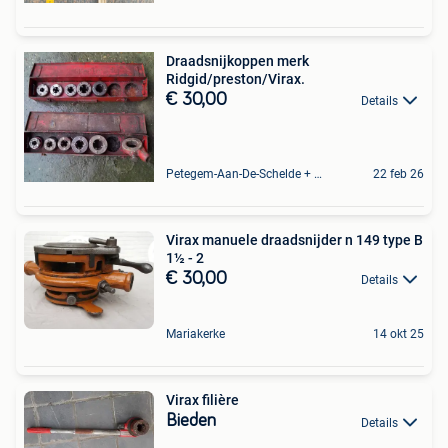
Draadsnijkoppen merk
Ridgid/preston/Virax.
€ 30,00
Details
Petegem-Aan-De-Schelde + Deel Van Oudenaarde
22 feb 26
Virax manuele draadsnijder n 149 type B
1½ - 2
€ 30,00
Details
Mariakerke
14 okt 25
Virax filière
Bieden
Details