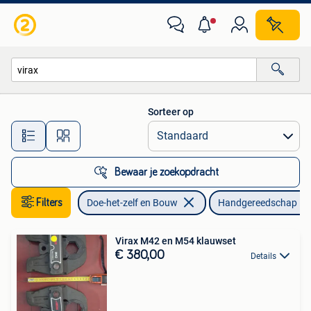
Gereedschap | Handgereedschap
Sorteer op
Alle afstanden…
Bewaar je zoekopdracht
Filters
Doe-het-zelf en Bouw
Handgereedschap
Virax M42 en M54 klauwset
€ 380,00
Details