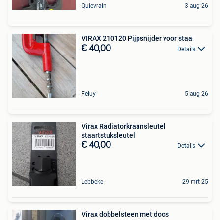
Quievrain
3 aug 26
VIRAX 210120 Pijpsnijder voor staal
€ 40,00
Details
Feluy
5 aug 26
Virax Radiatorkraansleutel
staartstuksleutel
€ 40,00
Details
Lebbeke
29 mrt 25
Virax dobbelsteen met doos