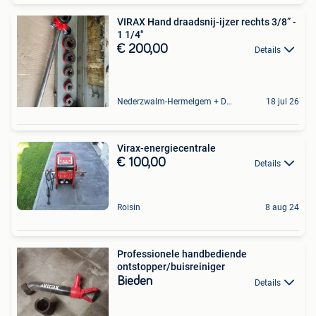
VIRAX Hand draadsnij-ijzer rechts 3/8” -
1 1/4"
€ 200,00
Details
Nederzwalm-Hermelgem + Deel Oudenaarde En Zingem
18 jul 26
Virax-energiecentrale
€ 100,00
Details
Roisin
8 aug 24
Professionele handbediende
ontstopper/buisreiniger
Bieden
Details