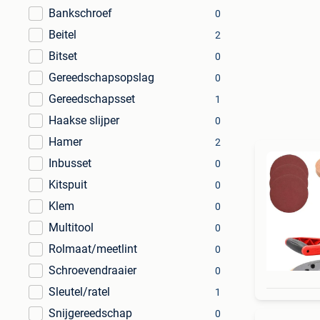
Bankschroef
0
Beitel
2
Bitset
0
Gereedschapsopslag
0
Gereedschapsset
1
Haakse slijper
0
Hamer
2
Inbusset
0
Kitspuit
0
Klem
0
Multitool
0
Rolmaat/meetlint
0
Schroevendraaier
0
Sleutel/ratel
1
Snijgereedschap
0