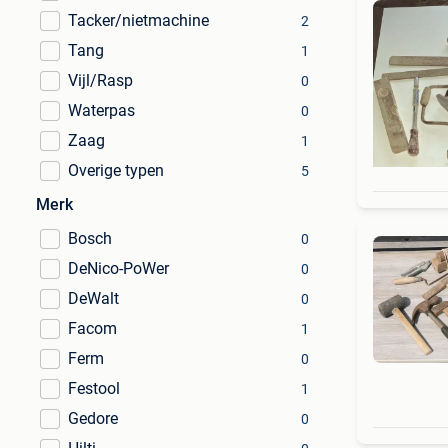
Tacker/nietmachine
2
Tang
1
Vijl/Rasp
0
Waterpas
0
Zaag
1
Overige typen
5
Merk
Bosch
0
DeNico-PoWer
0
DeWalt
0
Facom
1
Ferm
0
Festool
1
Gedore
0