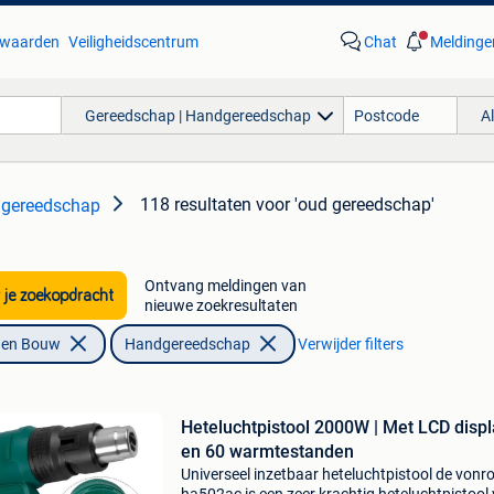
waarden
Veiligheidscentrum
Chat
Meldinge
Gereedschap | Handgereedschap
A
118 resultaten
voor 'oud gereedschap'
dgereedschap
Ontvang meldingen van
 je zoekopdracht
nieuwe zoekresultaten
f en Bouw
Handgereedschap
Verwijder filters
Heteluchtpistool 2000W | Met LCD disp
en 60 warmtestanden
Universeel inzetbaar heteluchtpistool de vonr