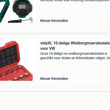
ha502ac is een zeer krachtig heteluchtpistool
2000w . Voorzien van een handig lcd scherm 
de gekozen temperatuur en luchtstroom weerg
De m
Nieuw
Verzenden
vidaXL 10-delige Wielborgmoersleutels
voor VW
Onze 10-delige vw wielborgmoersleutelset is
geschikt voor stalen en lichtmetalen velgen. He
een geweldige manier om het uiterlijk van je au
verbeteren en oude roestige wielmoeren te
vervangen
Nieuw
Verzenden