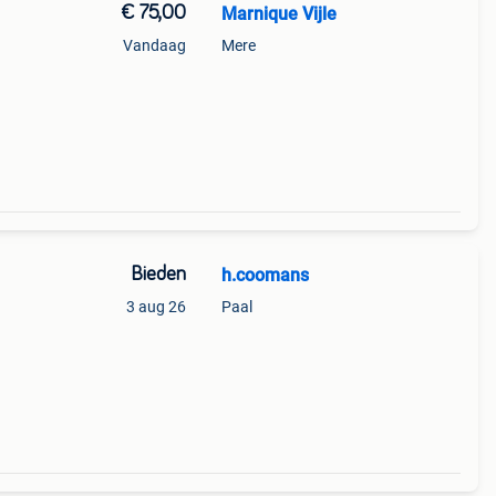
€ 75,00
Marnique Vijle
Vandaag
Mere
Bieden
h.coomans
3 aug 26
Paal