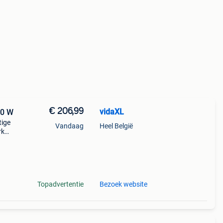
€ 206,99
vidaXL
10 W
tige
Vandaag
Heel België
rk
n
Topadvertentie
Bezoek website