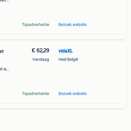
 van
welke
eeft.
Topadvertentie
Bezoek website
€ 62,29
vidaXL
et
Vandaag
Heel België
t is
to te
Topadvertentie
Bezoek website