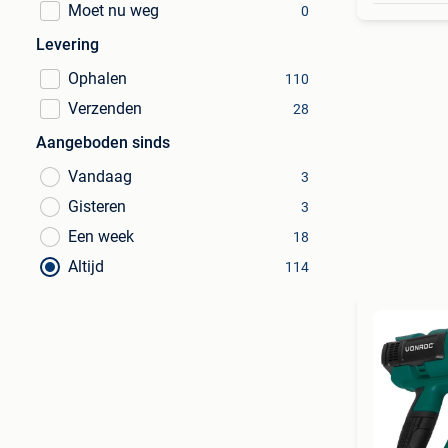
Moet nu weg
0
Levering
Ophalen
110
Verzenden
28
Aangeboden sinds
Vandaag
3
Gisteren
3
Een week
18
Altijd
114