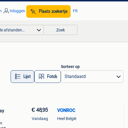
n
Inloggen
FR
Plaats zoekertje
lle afstanden…
Zoek
Sorteer op
Lijst
Foto’s
€ 48,95
VONROC
lay
Vandaag
Heel België
oc