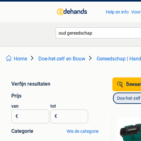
Help en info
Voor
Home
Doe-het-zelf en Bouw
Gereedschap | Han
Verfijn resultaten
Bewaar
Prijs
Doe-het-zel
van
tot
€
€
Categorie
Wis de categorie