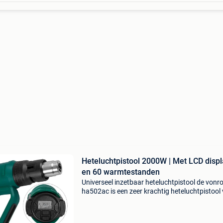
Heteluchtpistool 2000W | Met LCD disp
en 60 warmtestanden
Universeel inzetbaar heteluchtpistool de vonr
ha502ac is een zeer krachtig heteluchtpistool
2000w . Voorzien van een handig lcd scherm 
de gekozen temperatuur en luchtstroom weerg
De m