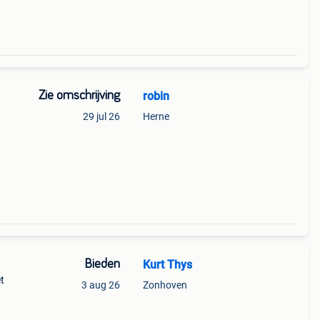
Zie omschrijving
robin
29 jul 26
Herne
Bieden
Kurt Thys
t
3 aug 26
Zonhoven