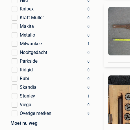
Hilti
0
Knipex
0
Kraft Müller
0
Makita
0
Metallo
0
Milwaukee
1
Nooitgedacht
0
Parkside
0
Ridgid
0
Rubi
0
Skandia
0
Stanley
1
Viega
0
Overige merken
9
Moet nu weg