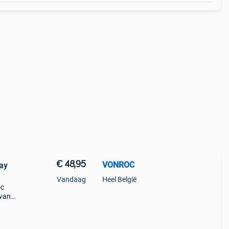
€ 48,95
VONROC
lay
Vandaag
Heel België
oc
 van
welke
eeft.