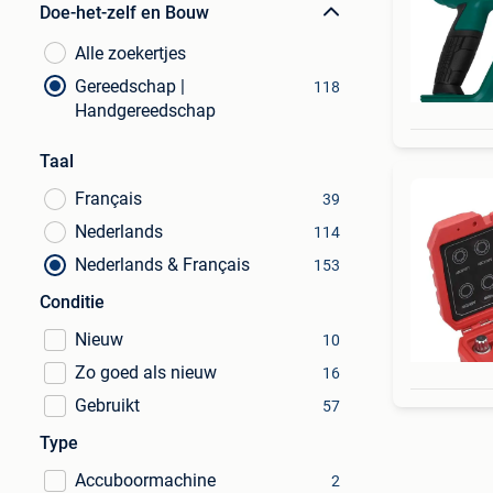
Doe-het-zelf en Bouw
Alle zoekertjes
Gereedschap |
118
Handgereedschap
Taal
Français
39
Nederlands
114
Nederlands & Français
153
Conditie
Nieuw
10
Zo goed als nieuw
16
Gebruikt
57
Type
Accuboormachine
2