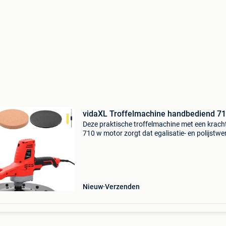
vidaXL Troffelmachine handbediend 7
Deze praktische troffelmachine met een krach
710 w motor zorgt dat egalisatie- en polijstwe
efficiënt en nauwkeurig gebeurt. De cement-
polijstmachine maakt het werk eenvoudiger e
sneller en waa
Nieuw
Verzenden