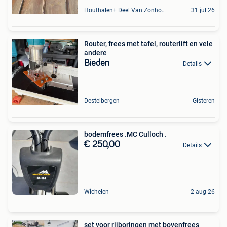
Houthalen+ Deel Van Zonhoven En Zolder
31 jul 26
Router, frees met tafel, routerlift en vele
andere
Bieden
Details
Destelbergen
Gisteren
bodemfrees .MC Culloch .
€ 250,00
Details
Wichelen
2 aug 26
set voor rijboringen met bovenfrees