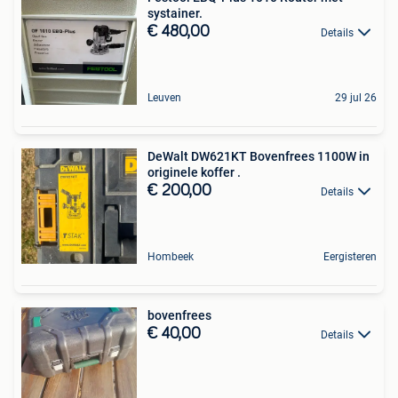
systainer.
€ 480,00
Details
Leuven
29 jul 26
DeWalt DW621KT Bovenfrees 1100W in
originele koffer .
€ 200,00
Details
Hombeek
Eergisteren
bovenfrees
€ 40,00
Details