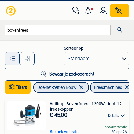
Gereedschap | Freesmachines
Sorteer op
Alle afstanden…
Bewaar je zoekopdracht
Filters
Doe-het-zelf en Bouw
Freesmachines
Veiling - Bovenfrees - 1200W - incl. 12
freeskoppen
€ 45,00
Details
Topadvertentie
Bezoek website
20 apr 26