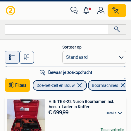
Gereedschap | Boormachines
Sorteer op
Alle afstanden…
Bewaar je zoekopdracht
Filters
Doe-het-zelf en Bouw
Boormachines
Hilti TE 6-22 Nuron Boorhamer Incl.
Accu + Lader In Koffer
€ 699,99
Details
Topadvertentie