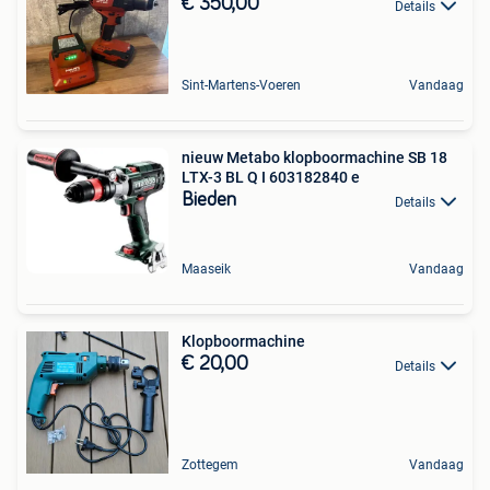
€ 350,00
Details
Sint-Martens-Voeren
Vandaag
nieuw Metabo klopboormachine SB 18
LTX-3 BL Q I 603182840 e
Bieden
Details
Maaseik
Vandaag
Klopboormachine
€ 20,00
Details
Zottegem
Vandaag