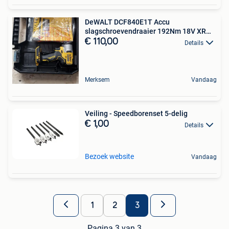
DeWALT DCF840E1T Accu
slagschroevendraaier 192Nm 18V XR
1.7A
€ 110,00
Details
Merksem
Vandaag
Veiling - Speedborenset 5-delig
€ 1,00
Details
Bezoek website
Vandaag
1
2
3
Pagina 3 van 3