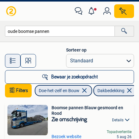
Dakpannen en Dakbedekking
Sorteer op
Alle afstanden…
Bewaar je zoekopdracht
Filters
Doe-het-zelf en Bouw
Dakbedekking
Boomse pannen Blauw gesmoord en
Rood
Zie omschrijving
Details
Topadvertentie
Bezoek website
5 aug 26