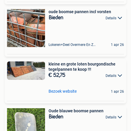
oude boomse pannen incl vorsten
Bieden
Details
Lokeren+Deel Overmere En Zele
1 apr 26
kleine en grote loten bourgondische
tegelpannen te koop !!!
€ 52,75
Details
Bezoek website
1 apr 26
Oude blauwe boomse pannen
Bieden
Details