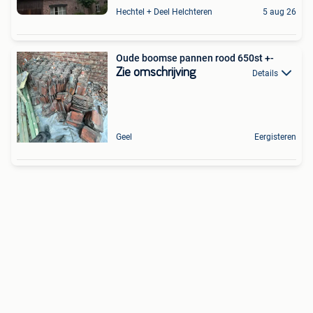
Hechtel + Deel Helchteren
5 aug 26
Oude boomse pannen rood 650st +-
Zie omschrijving
Details
Geel
Eergisteren