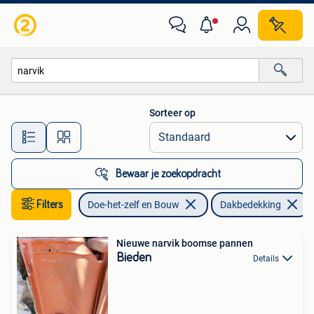
Dakpannen en Dakbedekking
Sorteer op
Alle afstanden…
Bewaar je zoekopdracht
Filters
Doe-het-zelf en Bouw
Dakbedekking
Nieuwe narvik boomse pannen
Bieden
Details