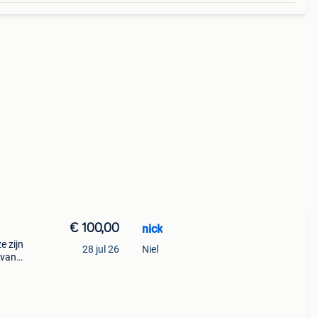
€ 100,00
nick
e zijn
28 jul 26
Niel
 van
nde