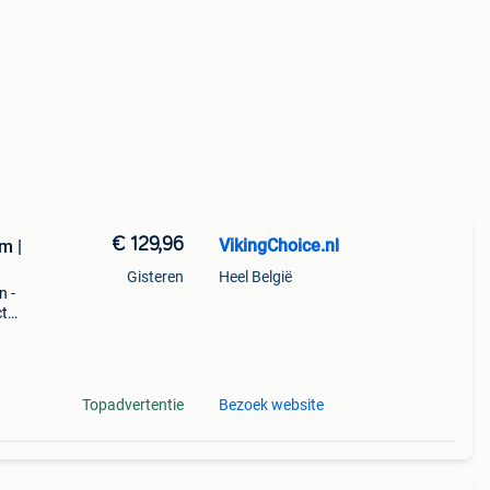
€ 129,96
VikingChoice.nl
m |
Gisteren
Heel België
n -
ct
taat
alc
Topadvertentie
Bezoek website