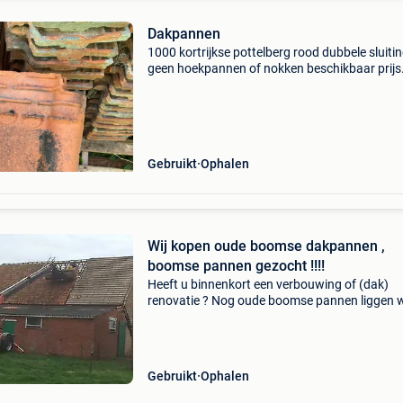
Dakpannen
1000 kortrijkse pottelberg rood dubbele sluiti
geen hoekpannen of nokken beschikbaar prijs
overeen te komen
Gebruikt
Ophalen
Wij kopen oude boomse dakpannen ,
boomse pannen gezocht !!!!
Heeft u binnenkort een verbouwing of (dak)
renovatie ? Nog oude boomse pannen liggen 
u toch niets mee doet ? Of die reeds jaren in de
of stal liggen ??? Gaat u het dak van u woning
vernieuwe
Gebruikt
Ophalen