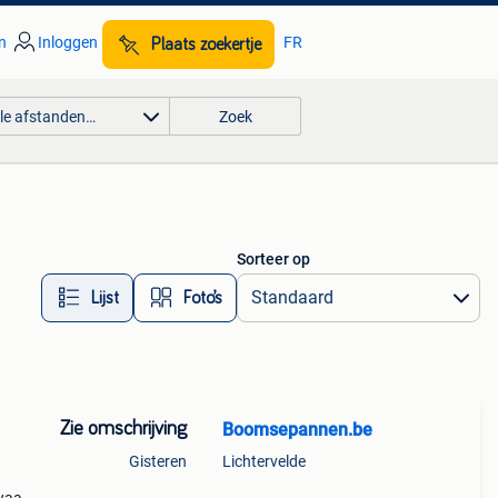
n
Inloggen
FR
Plaats zoekertje
lle afstanden…
Zoek
Sorteer op
Lijst
Foto’s
Zie omschrijving
Boomsepannen.be
Gisteren
Lichtervelde