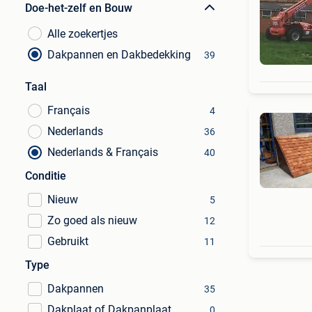
Doe-het-zelf en Bouw
Alle zoekertjes
Dakpannen en Dakbedekking
39
Taal
Français
4
Nederlands
36
Nederlands & Français
40
Conditie
Nieuw
5
Zo goed als nieuw
12
Gebruikt
11
Type
Dakpannen
35
Dakplaat of Dakpanplaat
0