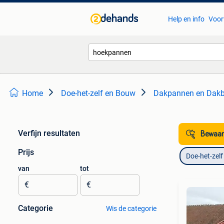
Help en info
Voor
Home
Doe-het-zelf en Bouw
Dakpannen en Dakb
Verfijn resultaten
Bewaar
Prijs
Doe-het-zel
van
tot
€
€
Categorie
Wis de categorie