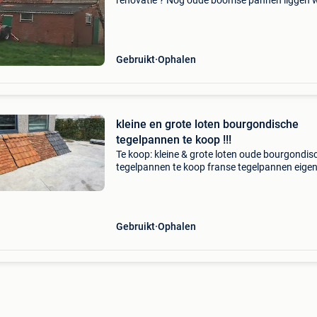
renovatie ? Nog oude boomse pannen liggen 
u toch niets mee doet ? Of die reeds jaren in de
of stal liggen ??? Gaat u het dak van u woning
vernieuwe
Gebruikt
Ophalen
kleine en grote loten bourgondische
tegelpannen te koop !!!
Te koop: kleine & grote loten oude bourgondis
tegelpannen te koop franse tegelpannen eige
import rechtstreeks uit frankrijk. Vrijblijvend te
bezichtigen op afspraak! Vlotte afhaling mogeli
Gebruikt
Ophalen