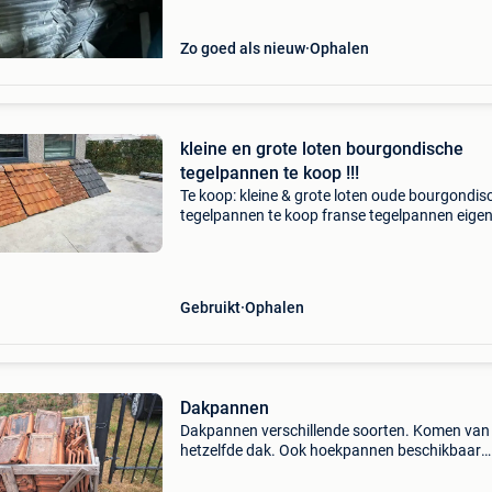
Zo goed als nieuw
Ophalen
kleine en grote loten bourgondische
tegelpannen te koop !!!
Te koop: kleine & grote loten oude bourgondis
tegelpannen te koop franse tegelpannen eige
import rechtstreeks uit frankrijk. Vrijblijvend te
bezichtigen op afspraak! Vlotte afhaling mogeli
Gebruikt
Ophalen
Dakpannen
Dakpannen verschillende soorten. Komen van
hetzelfde dak. Ook hoekpannen beschikbaar
dakpannen ca. 300: €30/alles houten stapelki
krijg je er bij als het nodig is. Enkel ophalen