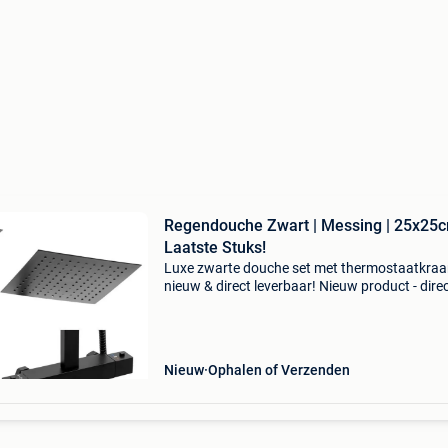
Regendouche Zwart | Messing | 25x25c
Laatste Stuks!
Luxe zwarte douche set met thermostaatkraa
nieuw & direct leverbaar! Nieuw product - dire
leverbaar uit voorraad. - Luxe zwarte thermos
doucheset met 25x25 cm regendouche - anti-c
tech
Nieuw
Ophalen of Verzenden