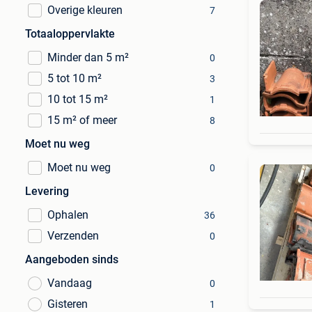
Overige kleuren
7
Totaaloppervlakte
Minder dan 5 m²
0
5 tot 10 m²
3
10 tot 15 m²
1
15 m² of meer
8
Moet nu weg
Moet nu weg
0
Levering
Ophalen
36
Verzenden
0
Aangeboden sinds
Vandaag
0
Gisteren
1