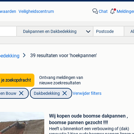
waarden
Veiligheidscentrum
Chat
Meldinge
Dakpannen en Dakbedekking
A
39 resultaten
voor 'hoekpannen'
edekking
Ontvang meldingen van
 je zoekopdracht
nieuwe zoekresultaten
f en Bouw
Dakbedekking
Verwijder filters
Wij kopen oude boomse dakpannen ,
boomse pannen gezocht !!!!
Heeft u binnenkort een verbouwing of (dak)