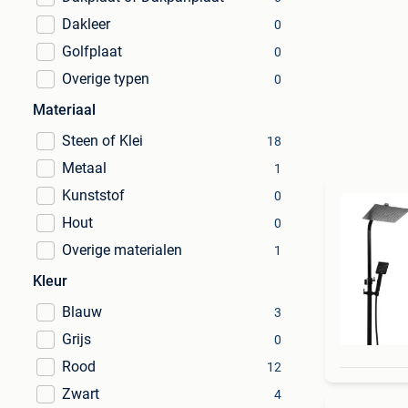
Dakleer
0
Golfplaat
0
Overige typen
0
Materiaal
Steen of Klei
18
Metaal
1
Kunststof
0
Hout
0
Overige materialen
1
Kleur
Blauw
3
Grijs
0
Rood
12
Zwart
4