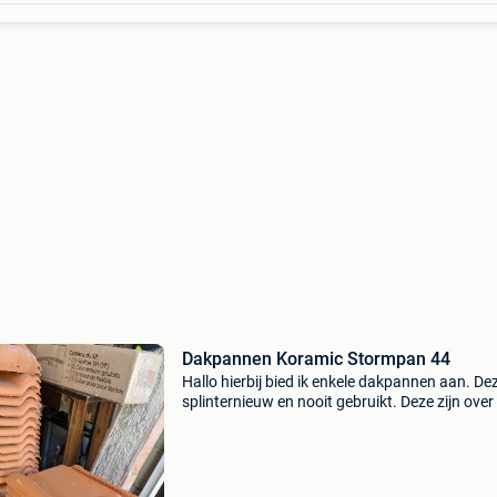
Dakpannen Koramic Stormpan 44
Hallo hierbij bied ik enkele dakpannen aan. Dez
splinternieuw en nooit gebruikt. Deze zijn over
ons nieuw dak. Hieronder vind je de verschille
materialen terug. Type pannen: wienerberger