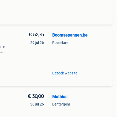
€ 52,75
Boomsepannen.be
29 jul 26
Roeselare
che
n
jk i
Bezoek website
€ 30,00
Mathias
30 jul 26
Dentergem
st