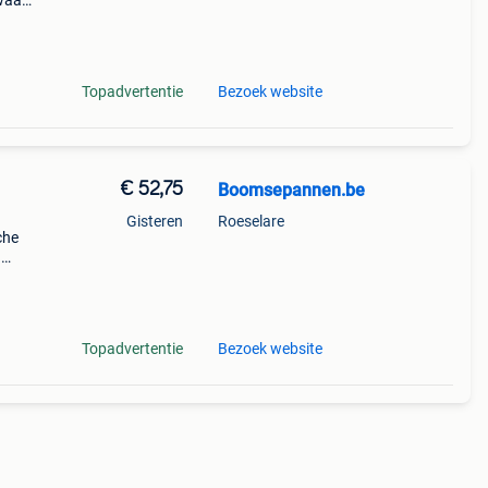
waar
 tuin
Topadvertentie
Bezoek website
€ 52,75
Boomsepannen.be
Gisteren
Roeselare
che
n
jk i
Topadvertentie
Bezoek website