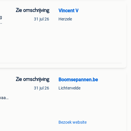
Zie omschrijving
Vincent V
ng
31 jul 26
Herzele
Zie omschrijving
Boomsepannen.be
31 jul 26
Lichtervelde
waar
 tuin
Bezoek website