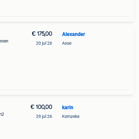
€ 175,00
Alexander
annen
20 jul 26
Asse
€ 100,00
karin
m2
29 jul 26
Kemzeke