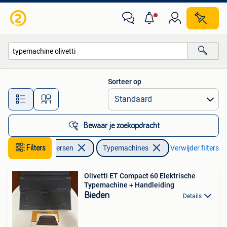
Typemachines
Sorteer op
Alle afstanden…
Bewaar je zoekopdracht
Filters
Diversen
Typemachines
Verwijder filters
Olivetti ET Compact 60 Elektrische
Typemachine + Handleiding
Bieden
Details