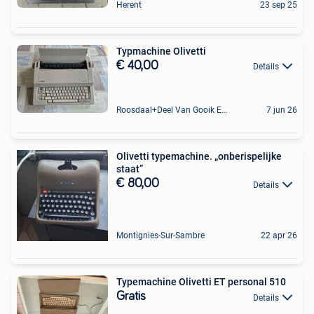
Herent
23 sep 25
Typmachine Olivetti
€ 40,00
Details
Roosdaal+Deel Van Gooik En Sint-Kwintens-Lennik
7 jun 26
Olivetti typemachine. „onberispelijke
staat”
€ 80,00
Details
Montignies-Sur-Sambre
22 apr 26
Typemachine Olivetti ET personal 510
Gratis
Details