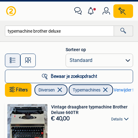
Typemachines
Sorteer op
Alle afstanden…
Bewaar je zoekopdracht
Filters
Diversen
Typemachines
Verwijder fil
Vintage draagbare typmachine Brother
Deluxe 660TR
€ 40,00
Details