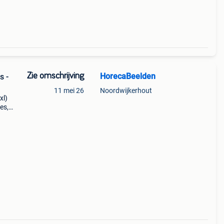
 lieke
Zie omschrijving
HorecaBeelden
s -
11 mei 26
Noordwijkerhout
xl)
es,
000