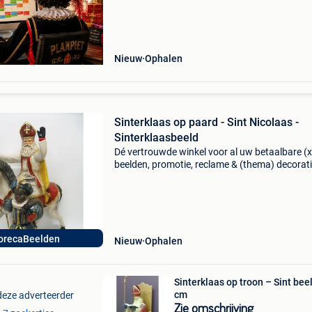
vanaf 15 november tot en met 6 december. Zij
goude
Nieuw
Ophalen
Sinterklaas op paard - Sint Nicolaas -
Sinterklaasbeeld
Dé vertrouwde winkel voor al uw betaalbare (x
beelden, promotie, reclame & (thema) decorati
ook alles voor uw huis & tuin met meer dan 5
verschillende artikelen. Horecabeelden biedt a
orecaBeelden
Nieuw
Ophalen
Sinterklaas op troon – Sint bee
cm
deze adverteerder
Zie omschrijving