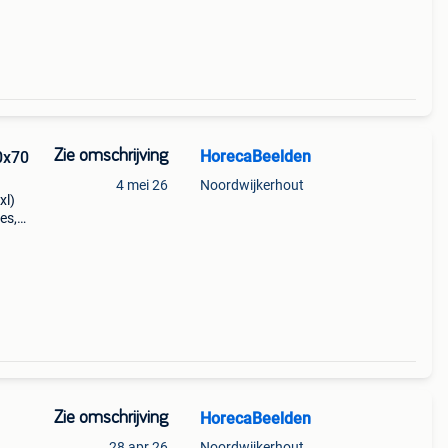
Zie omschrijving
HorecaBeelden
0x70
4 mei 26
Noordwijkerhout
xl)
es,
000
Zie omschrijving
HorecaBeelden
28 apr 26
Noordwijkerhout