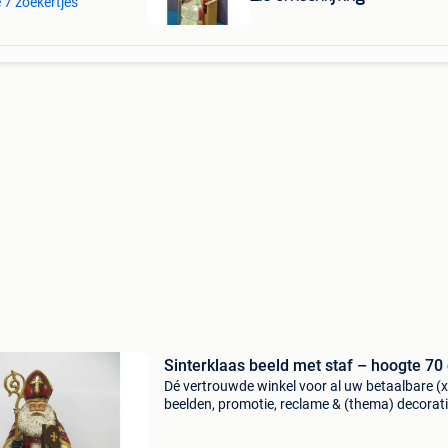
e 7 zoekertjes
Sinterklaas beeld met staf – hoogte 70
Dé vertrouwde winkel voor al uw betaalbare (x
beelden, promotie, reclame & (thema) decorati
ook alles voor uw huis & tuin met meer dan 5
verschillende artikelen. Horecabeelden biedt a