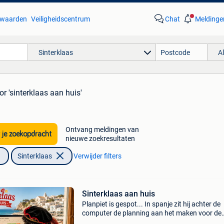
waarden
Veiligheidscentrum
Chat
Meldinge
Sinterklaas
A
or 'sinterklaas aan huis'
Ontvang meldingen van
 je zoekopdracht
nieuwe zoekresultaten
Sinterklaas
Verwijder filters
Sinterklaas aan huis
Planpiet is gespot... In spanje zit hij achter de
computer de planning aan het maken voor de
bezoeken voor dit jaar en hij ziet dat er nog pla