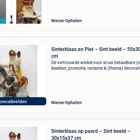
orecaBeelden
Nieuw
Ophalen
Sinterklaas en Piet – Sint beeld – 55x3
cm
Dé vertrouwde winkel voor al uw betaalbare (x
beelden, promotie, reclame & (thema) decorati
ook alles voor uw huis & tuin met meer dan 5
verschillende artikelen. Horecabeelden biedt a
orecaBeelden
Nieuw
Ophalen
Sinterklaas op paard – Sint beeld –
30x15x37 cm