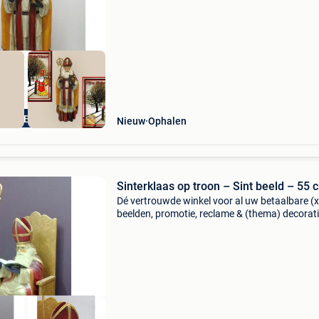
orecaBeelden
Nieuw
Ophalen
Sinterklaas op troon – Sint beeld – 55 
Dé vertrouwde winkel voor al uw betaalbare (x
beelden, promotie, reclame & (thema) decorati
ook alles voor uw huis & tuin met meer dan 5
verschillende artikelen. Horecabeelden biedt a