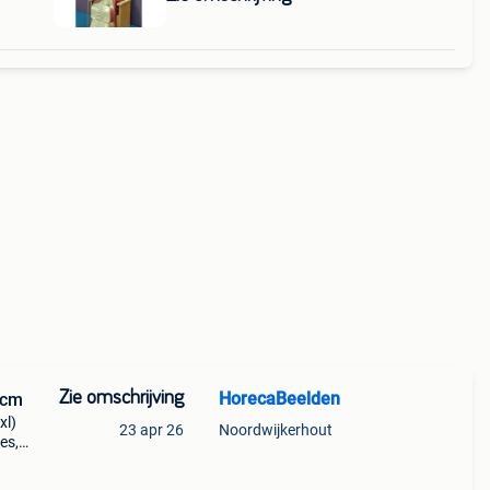
Zie omschrijving
HorecaBeelden
 cm
xl)
23 apr 26
Noordwijkerhout
es,
000