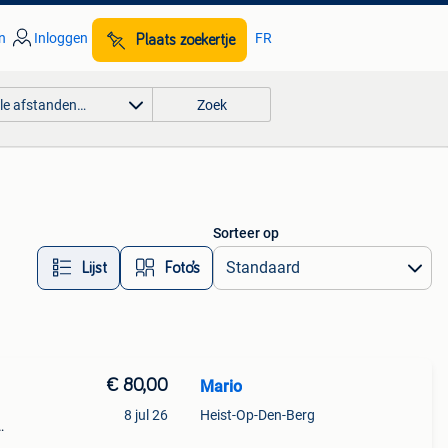
n
Inloggen
FR
Plaats zoekertje
lle afstanden…
Zoek
Sorteer op
Lijst
Foto’s
€ 80,00
Mario
8 jul 26
Heist-Op-Den-Berg
ats is