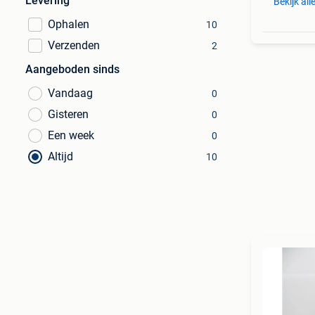
Levering
Bekijk all
Ophalen
10
Verzenden
2
Aangeboden sinds
Vandaag
0
Gisteren
0
Een week
0
Altijd
10