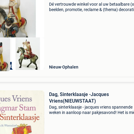
Dé vertrouwde winkel voor al uw betaalbare (x
beelden, promotie, reclame & (thema) decorati
ook alles voor uw huis & tuin met meer dan 5
verschillende artikelen. Horecabeelden biedt a
orecaBeelden
Nieuw
Ophalen
Dag, Sinterklaasje -Jacques
Vriens(NIEUWSTAAT)
Dag, sinterklaasje - jacques vriens spannende
weken in aanloop naar pakjesavond! Het is m
in de nacht en iedereen slaapt. Papa, mama, li
en sam. Overal in huis is het donker, behalve bij