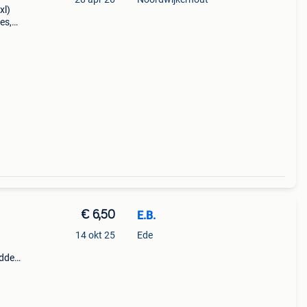
xl)
es,
000
€ 6,50
E.B.
14 okt 25
Ede
idden
eke
 lieke