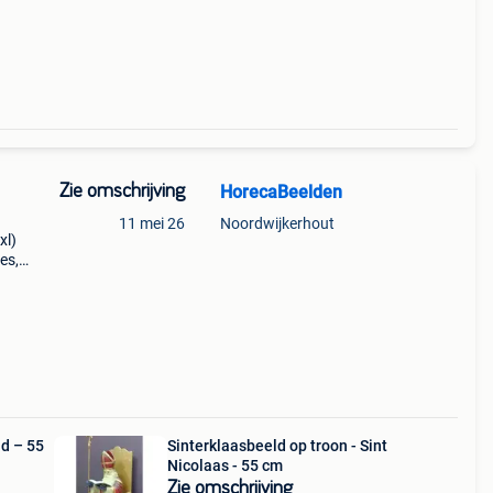
n
Zie omschrijving
HorecaBeelden
11 mei 26
Noordwijkerhout
xl)
es,
000
ld – 55
Sinterklaasbeeld op troon - Sint
Nicolaas - 55 cm
Zie omschrijving