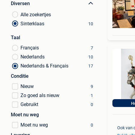
Diversen
Alle zoekertjes
Sinterklaas
10
Taal
Français
7
Nederlands
10
Nederlands & Français
17
Conditie
Nieuw
9
Zo goed als nieuw
1
H
Gebruikt
0
Moet nu weg
Moet nu weg
0
Ook van 