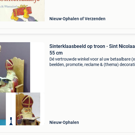
en sam. Overal in huis is het donker, behalve bij
Nieuw
Ophalen of Verzenden
Sinterklaasbeeld op troon - Sint Nicolaa
55 cm
Dé vertrouwde winkel voor al uw betaalbare (x
beelden, promotie, reclame & (thema) decorati
ook alles voor uw huis & tuin met meer dan 5
verschillende artikelen. Horecabeelden biedt a
orecaBeelden
Nieuw
Ophalen