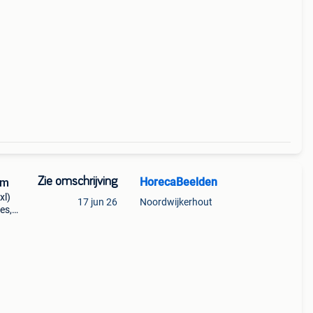
Zie omschrijving
HorecaBeelden
cm
xl)
17 jun 26
Noordwijkerhout
es,
000