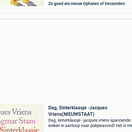
Zo goed als nieuw
Ophalen of Verzenden
Dag, Sinterklaasje -Jacques
Vriens(NIEUWSTAAT)
Dag, sinterklaasje - jacques vriens spannende
weken in aanloop naar pakjesavond! Het is m
in de nacht en iedereen slaapt. Papa, mama, li