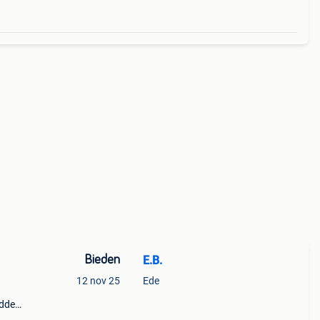
Bieden
E.B.
12 nov 25
Ede
idden
eke