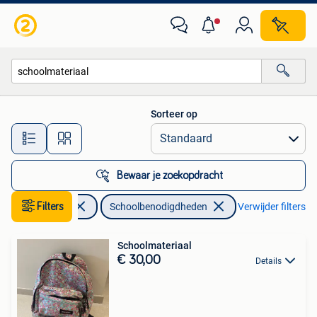
Schoolbenodigdheden
Sorteer op
Alle afstanden…
Bewaar je zoekopdracht
Diversen
Filters
Schoolbenodigdheden
Verwijder filters
Schoolmateriaal
€ 30,00
Details