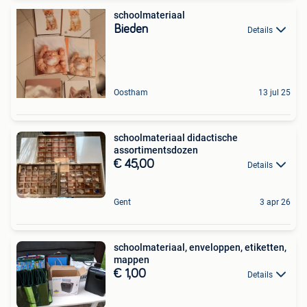
schoolmateriaal
Bieden
Details
Oostham
13 jul 25
schoolmateriaal didactische
assortimentsdozen
€ 45,00
Details
Gent
3 apr 26
schoolmateriaal, enveloppen, etiketten,
mappen
€ 1,00
Details