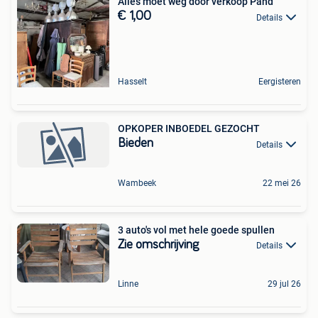
Alles moet weg door verkoop Pand
€ 1,00
Details
Hasselt
Eergisteren
OPKOPER INBOEDEL GEZOCHT
Bieden
Details
Wambeek
22 mei 26
3 auto's vol met hele goede spullen
Zie omschrijving
Details
Linne
29 jul 26