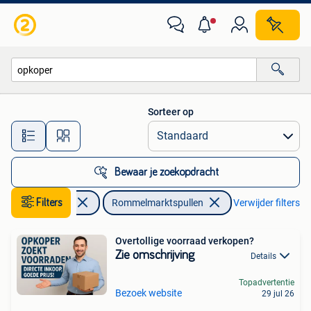
Rommelmarktspullen
Sorteer op
Alle afstanden…
Bewaar je zoekopdracht
Diversen
Filters
Rommelmarktspullen
Verwijder filters
Overtollige voorraad verkopen?
Zie omschrijving
Details
Topadvertentie
Bezoek website
29 jul 26