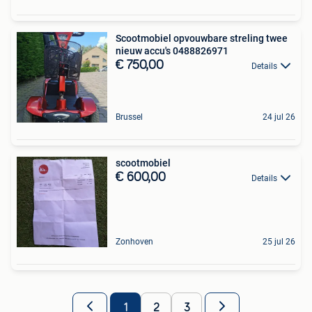
Scootmobiel opvouwbare streling twee
nieuw accu's 0488826971
€ 750,00
Details
Brussel
24 jul 26
scootmobiel
€ 600,00
Details
Zonhoven
25 jul 26
1
2
3