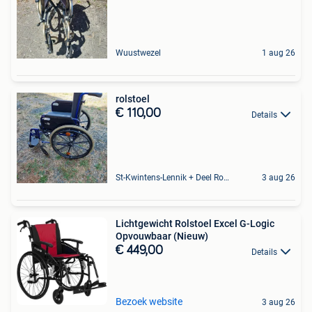
Wuustwezel
1 aug 26
rolstoel
€ 110,00
Details
St-Kwintens-Lennik + Deel Roosdaal
3 aug 26
Lichtgewicht Rolstoel Excel G-Logic
Opvouwbaar (Nieuw)
€ 449,00
Details
Bezoek website
3 aug 26