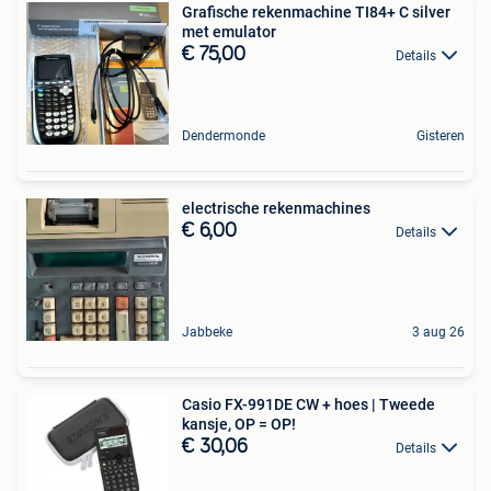
Grafische rekenmachine TI84+ C silver
met emulator
€ 75,00
Details
Dendermonde
Gisteren
electrische rekenmachines
€ 6,00
Details
Jabbeke
3 aug 26
Casio FX-991DE CW + hoes | Tweede
kansje, OP = OP!
€ 30,06
Details