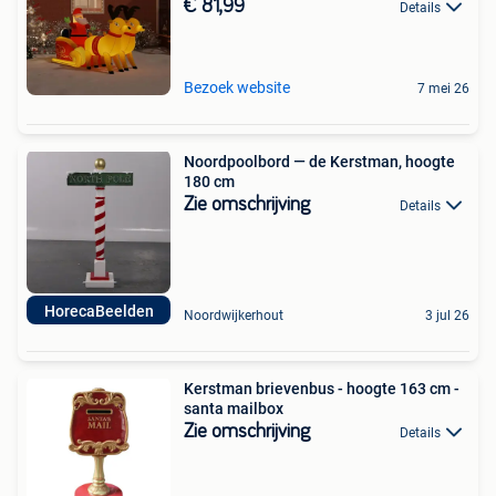
€ 81,99
Details
Bezoek website
7 mei 26
Noordpoolbord — de Kerstman, hoogte
180 cm
Zie omschrijving
Details
HorecaBeelden
Noordwijkerhout
3 jul 26
Kerstman brievenbus - hoogte 163 cm -
santa mailbox
Zie omschrijving
Details