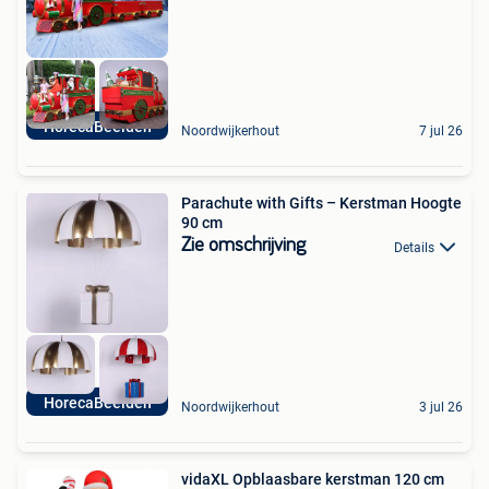
HorecaBeelden
Noordwijkerhout
7 jul 26
Parachute with Gifts – Kerstman Hoogte
90 cm
Zie omschrijving
Details
HorecaBeelden
Noordwijkerhout
3 jul 26
vidaXL Opblaasbare kerstman 120 cm