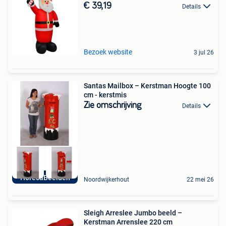
€ 39,19
Details
Bezoek website
3 jul 26
Santas Mailbox – Kerstman Hoogte 100
cm - kerstmis
Zie omschrijving
Details
HorecaBeelden
Noordwijkerhout
22 mei 26
Sleigh Arreslee Jumbo beeld –
Kerstman Arrenslee 220 cm