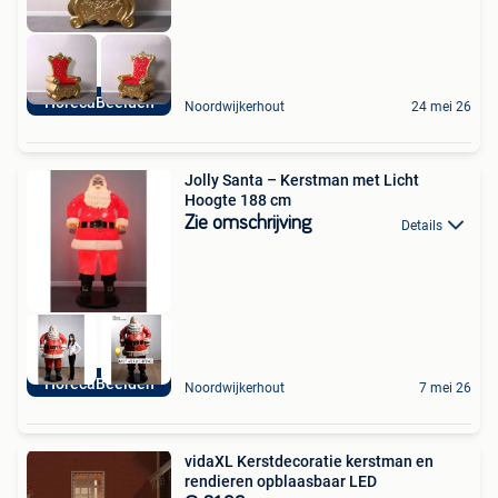
HorecaBeelden
Noordwijkerhout
24 mei 26
Jolly Santa – Kerstman met Licht
Hoogte 188 cm
Zie omschrijving
Details
HorecaBeelden
Noordwijkerhout
7 mei 26
vidaXL Kerstdecoratie kerstman en
rendieren opblaasbaar LED