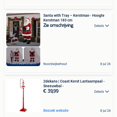
Santa with Tray – Kerstman - Hoogte
Kerstman 183 cm
Zie omschrijving
Details
HorecaBeelden
Noordwijkerhout
8 jul 26
2dekans | Coast Kerst Lantaarnpaal -
Sneeuwbal -
€ 39,99
Details
Bezoek website
8 jul 26