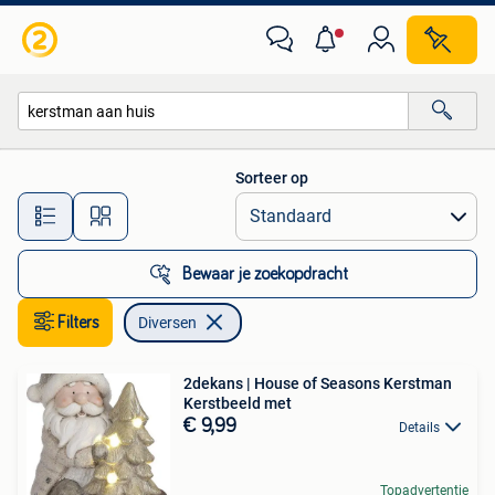
Diversen
Sorteer op
Alle afstanden…
Bewaar je zoekopdracht
Filters
Diversen
2dekans | House of Seasons Kerstman
Kerstbeeld met
€ 9,99
Details
Topadvertentie