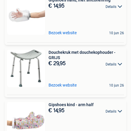
Gipshoes hand, met siliconenring
€ 14,95
Details
Bezoek website
10 jun 26
Douchekruk met douchekophouder -
GRIJS
€ 29,95
Details
Bezoek website
10 jun 26
Gipshoes kind - arm half
€ 14,95
Details