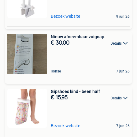
Bezoek website
9 jun 26
Nieuw afneembaar zuignap.
€ 30,00
Details
Ronse
7 jun 26
Gipshoes kind - been half
€ 15,95
Details
Bezoek website
7 jun 26