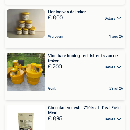
Honing van de imker
€ 8,00
Details
Waregem
1 aug 26
Vloeibare honing, rechtstreeks van de
imker
€ 7,00
Details
Genk
23 jul 26
Chocolademuesli - 710 kcal - Real Field
Meal
€ 8,95
Details