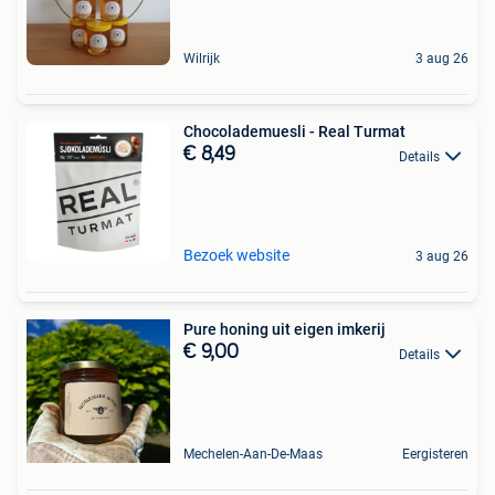
Wilrijk
3 aug 26
Chocolademuesli - Real Turmat
€ 8,49
Details
Bezoek website
3 aug 26
Pure honing uit eigen imkerij
€ 9,00
Details
Mechelen-Aan-De-Maas
Eergisteren