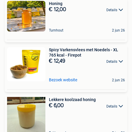
Honing
€ 12,00
Details
Turnhout
2 jun 26
Spicy Varkensvlees met Noedels - XL
765 kcal - Firepot
€ 12,49
Details
Bezoek website
2 jun 26
Lekkere koolzaad honing
€ 6,00
Details