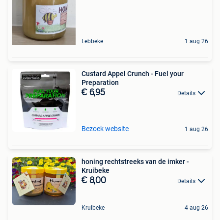
Lebbeke
1 aug 26
Custard Appel Crunch - Fuel your
Preparation
€ 6,95
Details
Bezoek website
1 aug 26
honing rechtstreeks van de imker -
Kruibeke
€ 8,00
Details
Kruibeke
4 aug 26