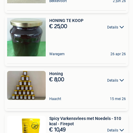
Bekkevoort
2 jun 26
HONING TE KOOP
€ 25,00
Details
Waregem
26 apr 26
Honing
€ 8,00
Details
Haacht
15 mei 26
Spicy Varkensvlees met Noedels - 510
kcal - Firepot
€ 10,49
Details