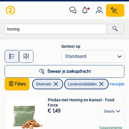
Levensmiddelen
Sorteer op
Alle afstanden…
Bewaar je zoekopdracht
Filters
Diversen
Levensmiddelen
Verwijder fi
Pindas met Honing en Kaneel - Food
Force
€ 1,49
Details
Topadvertentie