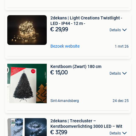
2dekans | Light Creations Twistlight -
LED - IP44 - 12 m -
€ 29,99
Details
Bezoek website
1 mrt 26
Kerstboom (Zwart) 180 cm
€ 15,00
Details
Sint-Amandsberg
24 dec 25
2dekans | Treecluster –
Kerstboomverlichting 3000 LED – Wit
€ 37,99
Details