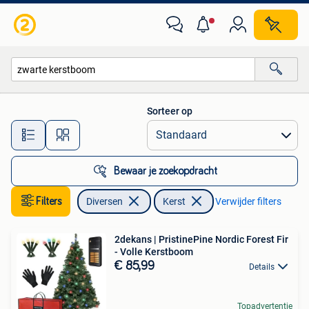
Kerst
Sorteer op
Alle afstanden…
Bewaar je zoekopdracht
Filters
Diversen
Kerst
Verwijder filters
2dekans | PristinePine Nordic Forest Fir
- Volle Kerstboom
€ 85,99
Details
Topadvertentie