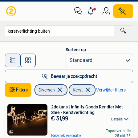
Kerst
Sorteer op
Alle afstanden…
Bewaar je zoekopdracht
Filters
Diversen
Kerst
Verwijder filters
2dekans | Infinity Goods Rendier Met
Slee - Kerstverlichting
€ 31,99
Details
Topadvertentie
Bezoek website
25 okt 25