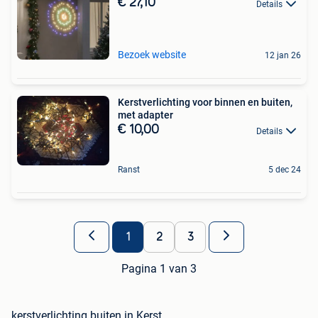
€ 27,10
Details
Bezoek website
12 jan 26
Kerstverlichting voor binnen en buiten,
met adapter
€ 10,00
Details
Ranst
5 dec 24
1
2
3
Pagina 1 van 3
kerstverlichting buiten in Kerst