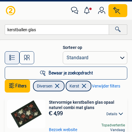
Kerst
Sorteer op
Alle afstanden…
Bewaar je zoekopdracht
Filters
Diversen
Kerst
Verwijder filters
Stervormige kerstballen glas opaal
naturel combi mat glans
€ 4,99
Details
Topadvertentie
Bezoek website
Vandaag