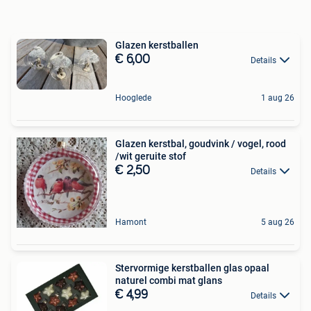
Glazen kerstballen
€ 6,00
Details
Hooglede
1 aug 26
Glazen kerstbal, goudvink / vogel, rood
/wit geruite stof
€ 2,50
Details
Hamont
5 aug 26
Stervormige kerstballen glas opaal
naturel combi mat glans
€ 4,99
Details