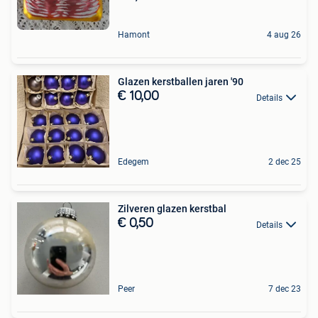
Hamont
4 aug 26
Glazen kerstballen jaren '90
€ 10,00
Details
Edegem
2 dec 25
Zilveren glazen kerstbal
€ 0,50
Details
Peer
7 dec 23