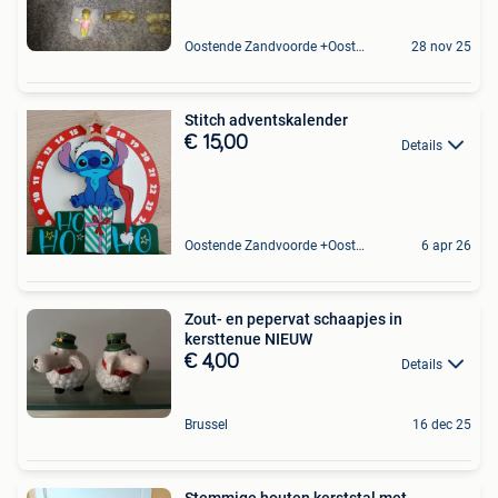
Oostende Zandvoorde +Oostende
28 nov 25
Stitch adventskalender
€ 15,00
Details
Oostende Zandvoorde +Oostende
6 apr 26
Zout- en pepervat schaapjes in
kersttenue NIEUW
€ 4,00
Details
Brussel
16 dec 25
Stemmige houten kerststal met