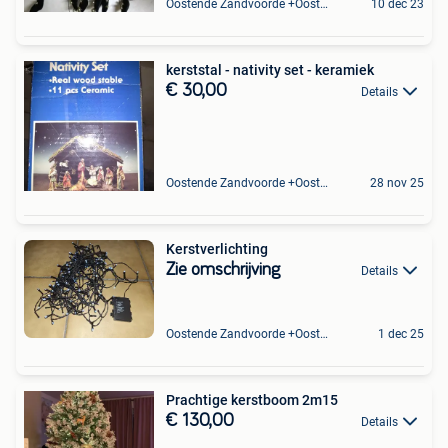
Oostende Zandvoorde +Oostende
10 dec 23
kerststal - nativity set - keramiek
€ 30,00
Details
Oostende Zandvoorde +Oostende
28 nov 25
Kerstverlichting
Zie omschrijving
Details
Oostende Zandvoorde +Oostende
1 dec 25
Prachtige kerstboom 2m15
€ 130,00
Details