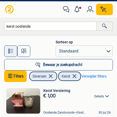
Kerst
Sorteer op
Alle afstanden…
Bewaar je zoekopdracht
Filters
Diversen
Kerst
Verwijder filters
Kerst Versiering
€ 1,00
Details
Oostende Zandvoorde +Oostende
30 jul 26