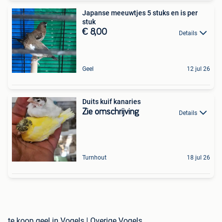
Japanse meeuwtjes 5 stuks en is per
stuk
€ 8,00
Details
Geel
12 jul 26
Duits kuif kanaries
Zie omschrijving
Details
Turnhout
18 jul 26
te koop geel in Vogels | Overige Vogels