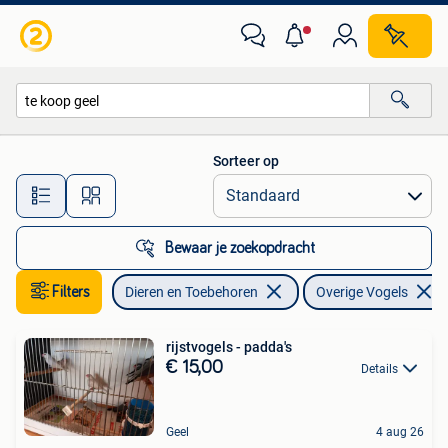
Vogels | Overige Vogels
Sorteer op
Alle afstanden…
Bewaar je zoekopdracht
Filters
Dieren en Toebehoren
Overige Vogels
rijstvogels - padda's
€ 15,00
Details
Geel
4 aug 26