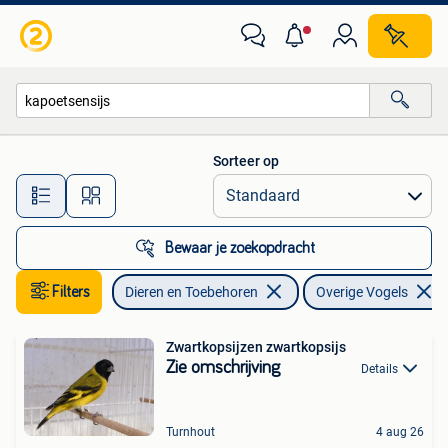
Vogels | Overige Vogels
Sorteer op
Alle afstanden…
Bewaar je zoekopdracht
Filters
Dieren en Toebehoren
Overige Vogels
Zwartkopsijzen zwartkopsijs
Zie omschrijving
Details
Turnhout
4 aug 26