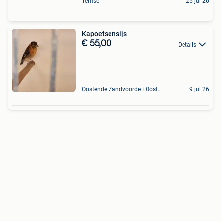
Temse
25 jul 26
Kapoetsensijs
€ 55,00
Details
Oostende Zandvoorde +Oostende
9 jul 26