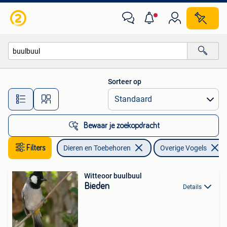
Vogels | Overige Vogels
Sorteer op
Alle afstanden…
Bewaar je zoekopdracht
Filters
Dieren en Toebehoren
Overige Vogels
Witteoor buulbuul
Bieden
Details