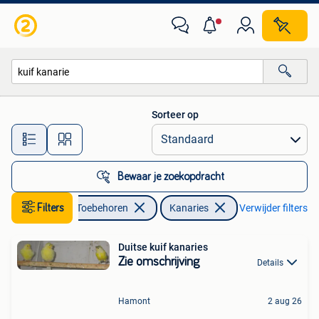
Vogels | Kanaries
Sorteer op
Alle afstanden…
Bewaar je zoekopdracht
Dieren en Toebehoren
Filters
Kanaries
Verwijder filters
Duitse kuif kanaries
Zie omschrijving
Details
Hamont
2 aug 26