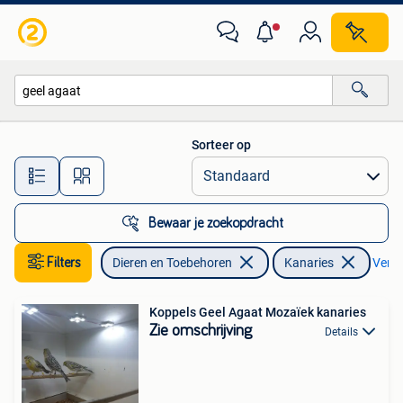
Vogels | Kanaries
Sorteer op
Alle afstanden…
Bewaar je zoekopdracht
Filters
Dieren en Toebehoren
Kanaries
Verwij
Koppels Geel Agaat Mozaïek kanaries
Zie omschrijving
Details