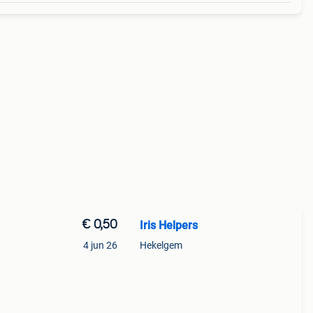
€ 0,50
Iris Helpers
4 jun 26
Hekelgem