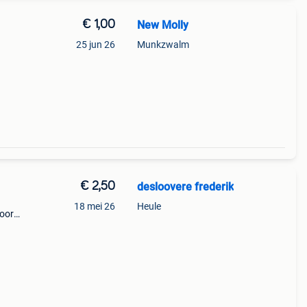
€ 1,00
New Molly
25 jun 26
Munkzwalm
€ 2,50
desloovere frederik
18 mei 26
Heule
voor
 dus