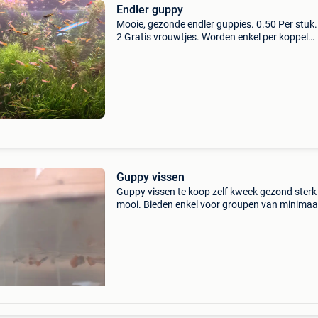
Endler guppy
Mooie, gezonde endler guppies. 0.50 Per stuk.
2 Gratis vrouwtjes. Worden enkel per koppel
verkocht.
Guppy vissen
Guppy vissen te koop zelf kweek gezond sterk
mooi. Bieden enkel voor groupen van minimaa
voor meer fotos stuur bericht. 1 Euro per vis 5
vissen = 4.5 Euro