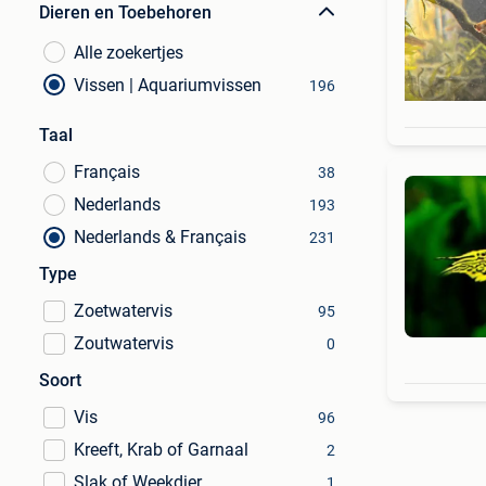
Dieren en Toebehoren
Alle zoekertjes
Vissen | Aquariumvissen
196
Taal
Français
38
Nederlands
193
Nederlands & Français
231
Type
Zoetwatervis
95
Zoutwatervis
0
Soort
Vis
96
Kreeft, Krab of Garnaal
2
Slak of Weekdier
1