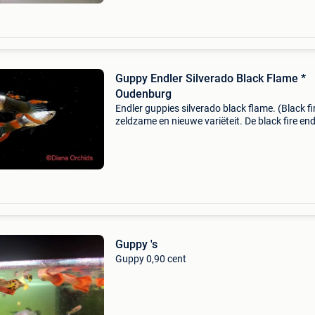
Guppy Endler Silverado Black Flame *
Oudenburg
Endler guppies silverado black flame. (Black fi
zeldzame en nieuwe variëteit. De black fire end
guppy, ook bekend als poecilia wingei "black fir
"black flame", is een va
Guppy 's
Guppy 0,90 cent