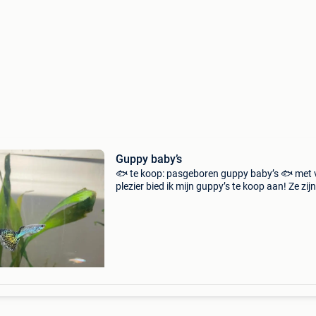
Guppy baby’s
🐟 te koop: pasgeboren guppy baby’s 🐟 met 
plezier bied ik mijn guppy’s te koop aan! Ze zijn
gezond, actief en afkomstig van sterke ouders
(foto’s van mama en papa zijn toegevoegd). 
Details: le