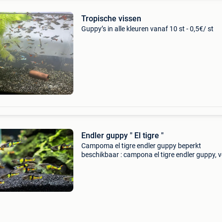
Tropische vissen
Guppy’s in alle kleuren vanaf 10 st - 0,5€/ st
Endler guppy " El tigre "
Campoma el tigre endler guppy beperkt
beschikbaar : campona el tigre endler guppy, 
de verzamelaar/kenner. Zeer gemakkelijk visje,
ongeveer 1/5 grootte van een normale guppy,
gemakkelijk in kl