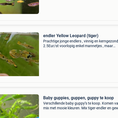
endler Yellow Leopard (tiger)
Prachtige jonge endlers , vinnig en kerngezond
2.5Eur/st voorlopig enkel mannetjes , maar
vrouwtjes mogelijk uit de pink tiger endler, of 
van mijn collectie&#39;s. Endler guppy
Baby guppies, guppen, guppy te koop
Verschillende baby guppy’s te koop. Komen v
mix met mooie kleuren. Mix tiger-endler en g
guppy. Opgelet: zijn babyvisjes, kleur en gesla
nog onbekend. €1 per visje 20 voor 18€ regi