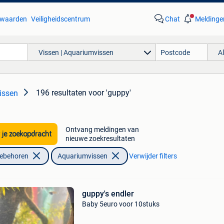
waarden
Veiligheidscentrum
Chat
Meldinge
Vissen | Aquariumvissen
A
196 resultaten
voor 'guppy'
issen
Ontvang meldingen van
 je zoekopdracht
nieuwe zoekresultaten
oebehoren
Aquariumvissen
Verwijder filters
guppy's endler
Baby 5euro voor 10stuks