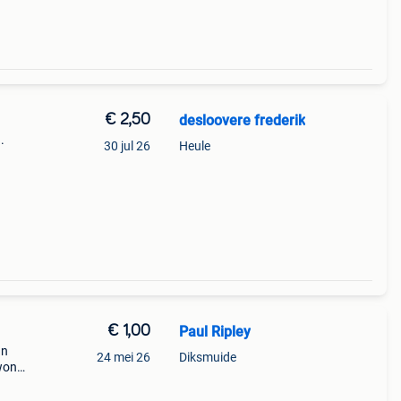
€ 2,50
desloovere frederik
.
30 jul 26
Heule
ander
€ 1,00
Paul Ripley
an
24 mei 26
Diksmuide
ewone
cht