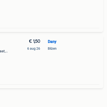
€ 1,50
Dany
6 aug 26
Bilzen
aat,
u