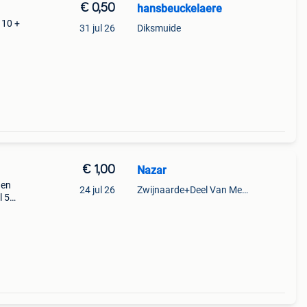
€ 0,50
hansbeuckelaere
 10 +
31 jul 26
Diksmuide
€ 1,00
Nazar
 en
24 jul 26
Zwijnaarde+Deel Van Merelbeke
l 5