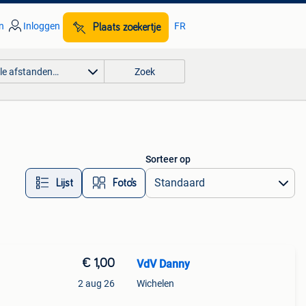
n
Inloggen
FR
Plaats zoekertje
lle afstanden…
Zoek
Sorteer op
Lijst
Foto’s
€ 1,00
VdV Danny
2 aug 26
Wichelen