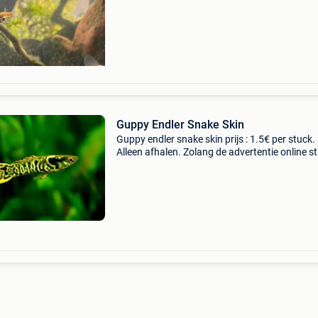
Guppy Endler Snake Skin
Guppy endler snake skin prijs : 1.5€ per stuck.
Alleen afhalen. Zolang de advertentie online st
is deze beschikbaar. Voor andere opties kunt 
gerust mijn andere advertenties bekijken.