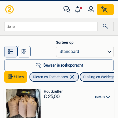
Stalling en Weidegang
Sorteer op
Alle afstanden…
Bewaar je zoekopdracht
Filters
Dieren en Toebehoren
Stalling en Weidegan
Houtkrullen
€ 25,00
Details