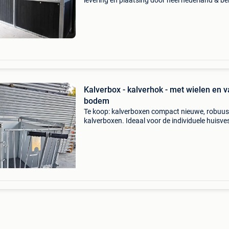
levering én plaatsing door heel nederland & bel
bestel nu eenvoudig online rutjes paardenbox
omheiningen is al meer dan 20 jaar gespeci
Kalverbox - kalverhok - met wielen en v
bodem
Te koop: kalverboxen compact nieuwe, robuus
kalverboxen. Ideaal voor de individuele huisve
en verzorging van kalveren. De box is sterk,
onderhoudsvriendelijk en eenvoudig te reinige
Geschikt