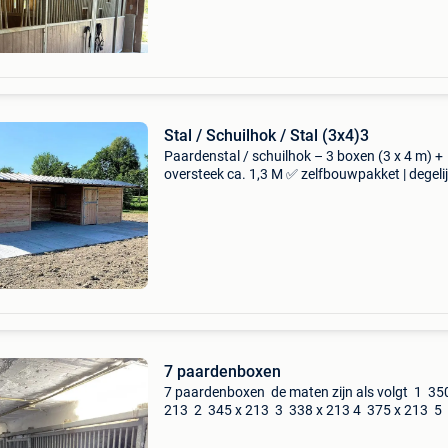
Stal / Schuilhok / Stal (3x4)3
Paardenstal / schuilhok – 3 boxen (3 x 4 m) +
oversteek ca. 1,3 M ✅ zelfbouwpakket | degeli
kwaliteit | ook montage mogelijk 📏 afmetinge
diepte: 3 meter breedte: 12 meter oversteek: ca
Meter
7 paardenboxen
7 paardenboxen de maten zijn als volgt 1 35
213 2 345 x 213 3 338 x 213 4 375 x 213 5
x 213 6 377 x 213 7 235 x 213 schuifdeuren
zonder onderdorpel bij de deur. Boxen zijn ree