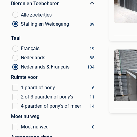
Dieren en Toebehoren
Alle zoekertjes
Stalling en Weidegang
89
Taal
Français
19
Nederlands
85
Nederlands & Français
104
Ruimte voor
1 paard of pony
6
2 of 3 paarden of pony's
11
4 paarden of pony's of meer
14
Moet nu weg
Moet nu weg
0