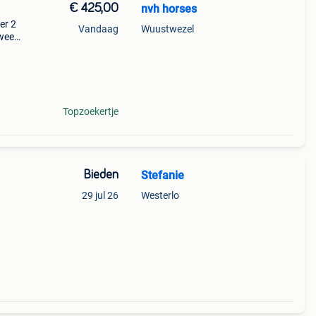
€ 425,00
nvh horses
er 2
Vandaag
Wuustwezel
 week
Topzoekertje
Bieden
Stefanie
29 jul 26
Westerlo
 is
iting