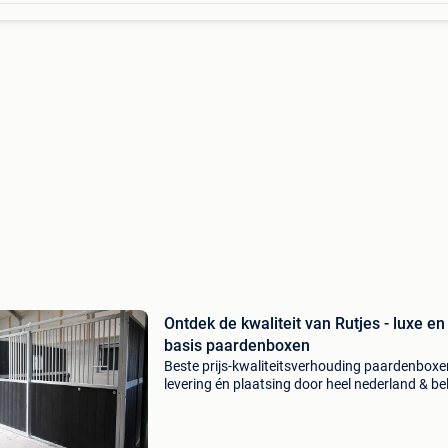
Ontdek de kwaliteit van Rutjes - luxe en
basis paardenboxen
Beste prijs-kwaliteitsverhouding paardenboxen
levering én plaatsing door heel nederland & bel
bestel nu eenvoudig online rutjes paardenbox
omheiningen is al meer dan 20 jaar gespeci