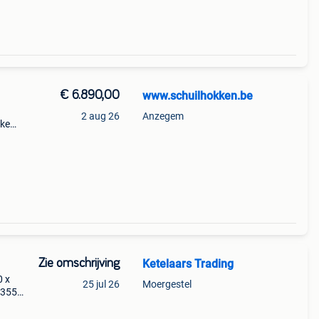
€ 6.890,00
www.schuilhokken.be
2 aug 26
Anzegem
jke
n
. 1,3
Zie omschrijving
Ketelaars Trading
0 x
25 jul 26
Moergestel
 355
 en