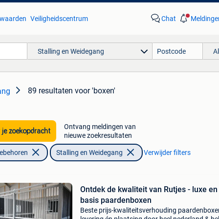
waarden
Veiligheidscentrum
Chat
Meldinge
Stalling en Weidegang
A
89 resultaten
voor 'boxen'
ang
Ontvang meldingen van
 je zoekopdracht
nieuwe zoekresultaten
oebehoren
Stalling en Weidegang
Verwijder filters
Ontdek de kwaliteit van Rutjes - luxe en
basis paardenboxen
Beste prijs-kwaliteitsverhouding paardenboxen