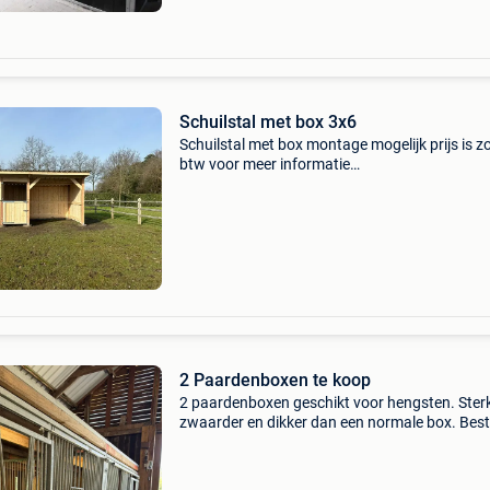
Schuilstal met box 3x6
Schuilstal met box montage mogelijk prijs is z
btw voor meer informatie
telefoonnummer:0498/71 28 77 mail :
paardenbox.dirk@gmail.com watsapp 0498/
77 zoekwoorden: trefwoorden: schuilstal sc
2 Paardenboxen te koop
2 paardenboxen geschikt voor hengsten. Sterk
zwaarder en dikker dan een normale box. Bes
uit uitstekend materiaal en verkeren zich nog i
goede staat. Opendraaiende voerbak(2 laatst
foto&a