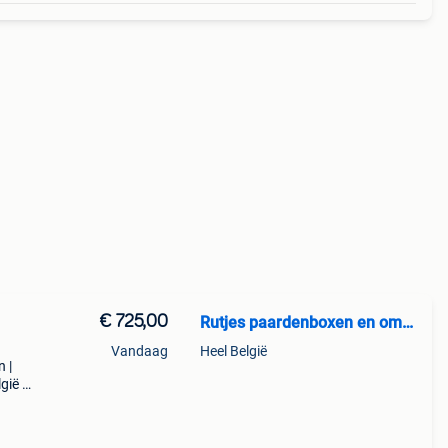
€ 725,00
Rutjes paardenboxen en omheiningen
Vandaag
Heel België
 |
gië |
en &