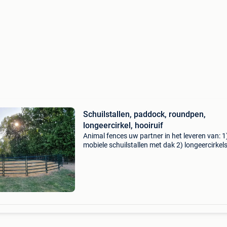
Schuilstallen, paddock, roundpen,
longeercirkel, hooiruif
Animal fences uw partner in het leveren van: 1
mobiele schuilstallen met dak 2) longeercirkels
hooiruiven 4) losse hekken onze hekken zijn
speciaal gemaakt voor de paardenhouderij en 
uitermat