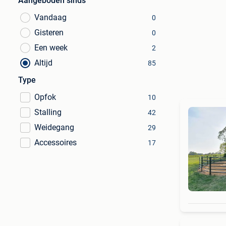
Aangeboden sinds
Vandaag
0
Gisteren
0
Een week
2
Altijd
85
Type
Opfok
10
Stalling
42
Weidegang
29
Accessoires
17