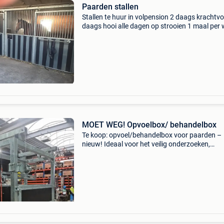
Paarden stallen
Stallen te huur in volpension 2 daags krachtvo
daags hooi alle dagen op strooien 1 maal per
volledig leeg maken. Buitenpiste 90x50
springparcours aanwezig buitenpiste 60x30
dressuurpiste binn
MOET WEG! Opvoelbox/ behandelbox
Te koop: opvoel/behandelbox voor paarden –
nieuw! Ideaal voor het veilig onderzoeken,
behandelen en verzorgen van paarden. De box
gemaakt uit gegalvaniseerd staal. Vooraan slu
met een stalen b