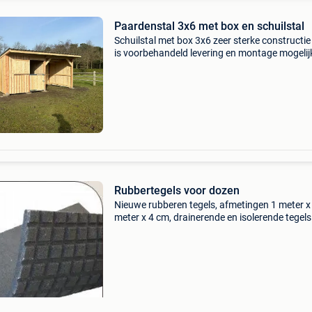
Paardenstal 3x6 met box en schuilstal
Schuilstal met box 3x6 zeer sterke constructie
is voorbehandeld levering en montage mogelij
over heel belgië prijs is zonder btw voor meer
informatie telefoonnummer:0498/71 28 77 mai
paardenb
Rubbertegels voor dozen
Nieuwe rubberen tegels, afmetingen 1 meter x
meter x 4 cm, drainerende en isolerende tegels
boxen je paard is warm en droog op onze tegel
tegels besparen stro en verhogen het comfort: