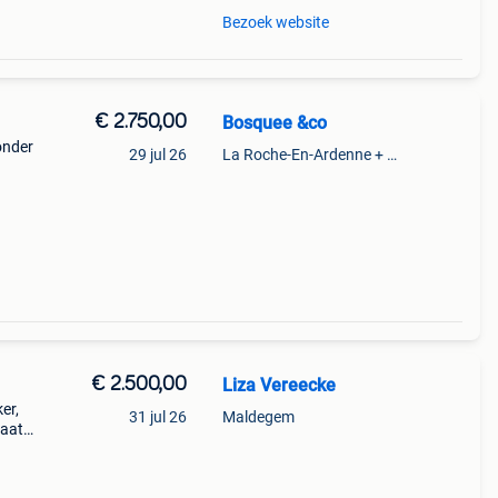
Bezoek website
€ 2.750,00
Bosquee &co
onder
29 jul 26
La Roche-En-Ardenne + Partie De Marcourt
71 28
€ 2.500,00
Liza Vereecke
er,
31 jul 26
Maldegem
taat
n een
e