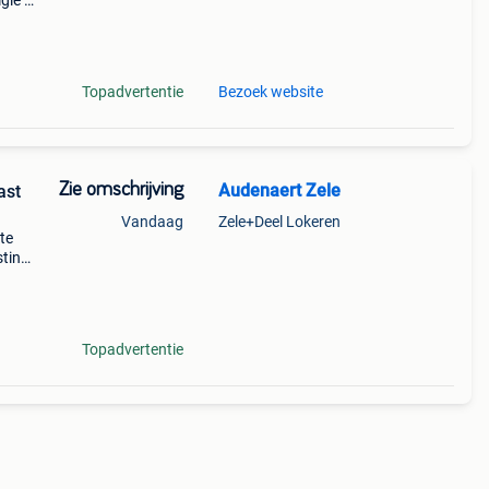
gië |
en &
Topadvertentie
Bezoek website
Zie omschrijving
Audenaert Zele
ast
Vandaag
Zele+Deel Lokeren
te
sting
n.
Topadvertentie