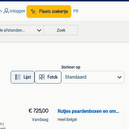
n
Inloggen
FR
Plaats zoekertje
lle afstanden…
Zoek
Sorteer op
Lijst
Foto’s
€ 725,00
Rutjes paardenboxen en omheiningen
Vandaag
Heel België
 |