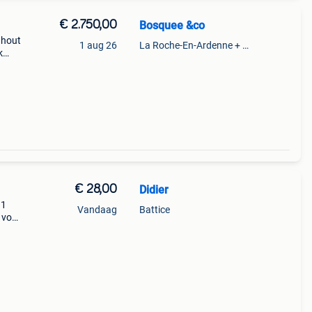
€ 2.750,00
Bosquee &co
 hout
1 aug 26
La Roche-En-Ardenne + Partie De Marcourt
k
l :
€ 28,00
Didier
 1
Vandaag
Battice
 voor
s, de
 de t