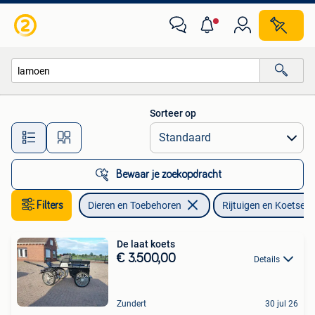
Rijtuigen en Koetsen
Sorteer op
Alle afstanden…
Bewaar je zoekopdracht
Filters
Dieren en Toebehoren
Rijtuigen en Koetsen
De laat koets
€ 3.500,00
Details
Zundert
30 jul 26