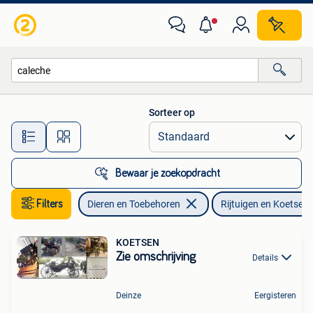
Rijtuigen en Koetsen
Sorteer op
Alle afstanden…
Bewaar je zoekopdracht
Filters
Dieren en Toebehoren
Rijtuigen en Koetsen
KOETSEN
Zie omschrijving
Details
Deinze
Eergisteren