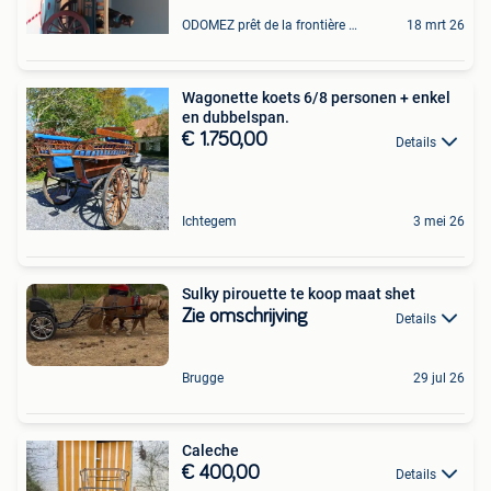
ODOMEZ prêt de la frontière perwez
18 mrt 26
Wagonette koets 6/8 personen + enkel
en dubbelspan.
€ 1.750,00
Details
Ichtegem
3 mei 26
Sulky pirouette te koop maat shet
Zie omschrijving
Details
Brugge
29 jul 26
Caleche
€ 400,00
Details