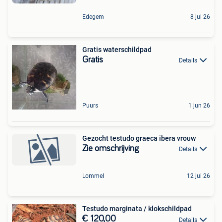
Edegem
8 jul 26
Gratis waterschildpad
Gratis
Details
Puurs
1 jun 26
Gezocht testudo graeca ibera vrouw
Zie omschrijving
Details
Lommel
12 jul 26
Testudo marginata / klokschildpad
€ 120,00
Details