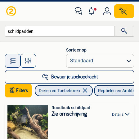
Reptielen en Amfibieën
Sorteer op
Alle afstanden…
Bewaar je zoekopdracht
Filters
Dieren en Toebehoren
Reptielen en Amfibie
Roodbuik schildpad
Zie omschrijving
Details