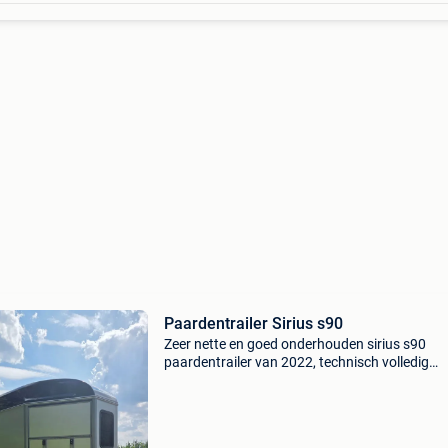
Paardentrailer Sirius s90
Zeer nette en goed onderhouden sirius s90
paardentrailer van 2022, technisch volledig
gecontroleerd en klaar voor onmiddellijk gebru
Deze trailer staat gekend voor zijn stabiele
wegligging en comfo