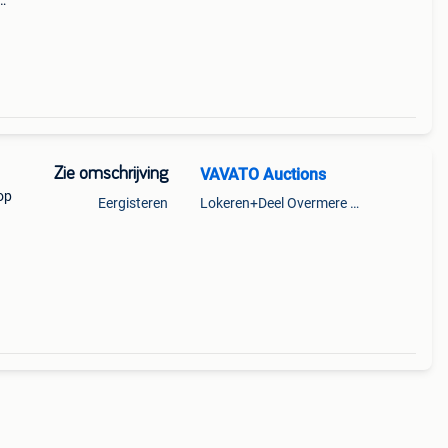
g
er met
Zie omschrijving
VAVATO Auctions
op
Eergisteren
Lokeren+Deel Overmere En Zele
s,