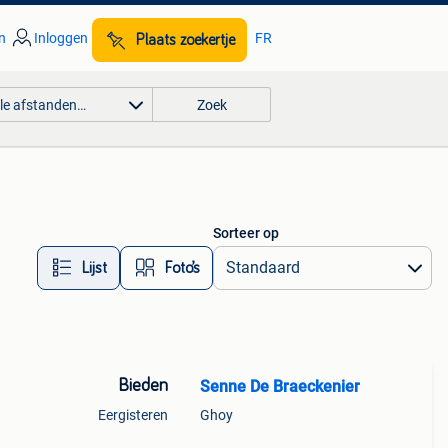
n
Inloggen
FR
Plaats zoekertje
lle afstanden…
Zoek
Sorteer op
Lijst
Foto’s
Bieden
Senne De Braeckenier
Eergisteren
Ghoy