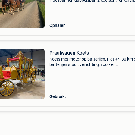
ingespannen dubbelspan 2 koetsen / enkel en
dubbelspan dubbelspan tuig ideal tandem tui
ideal wedstrijd veiligheidsvesten paardentrail
plateau biedin
Ophalen
Praalwagen Koets
Koets met motor op batterijen, rijdt +/- 30 km 
batterijen stuur, verlichting, voor- en
achteruitversnelling, claxon, richtingaanwijzer
schijfremmen uniek stuk, prachtig gemaakt en
afgewerkt. Leng
Gebruikt