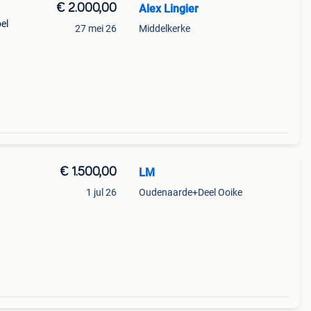
€ 2.000,00
Alex Lingier
el
27 mei 26
Middelkerke
€ 1.500,00
LM
1 jul 26
Oudenaarde+Deel Ooike