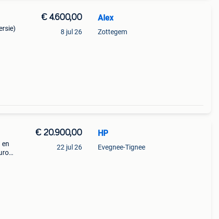
€ 4.600,00
Alex
ersie)
8 jul 26
Zottegem
ester
n voor
€ 20.900,00
HP
 en
22 jul 26
Evegnee-Tignee
euro4