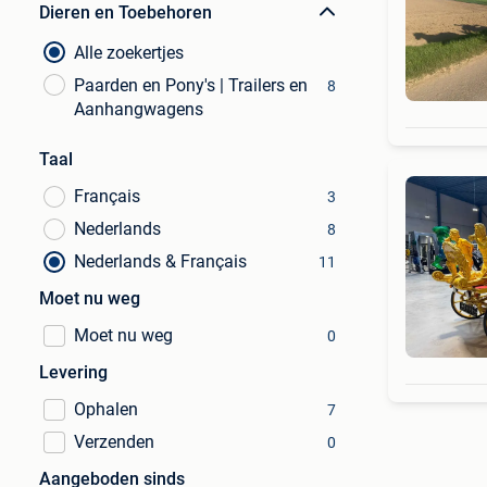
Dieren en Toebehoren
Alle zoekertjes
Paarden en Pony's | Trailers en
8
Aanhangwagens
Taal
Français
3
Nederlands
8
Nederlands & Français
11
Moet nu weg
Moet nu weg
0
Levering
Ophalen
7
Verzenden
0
Aangeboden sinds