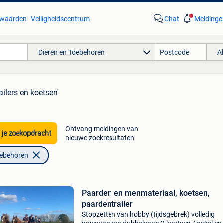
waarden
Veiligheidscentrum
Chat
Meldinge
Dieren en Toebehoren
A
railers en koetsen'
Ontvang meldingen van
 je zoekopdracht
nieuwe zoekresultaten
oebehoren
Paarden en menmateriaal, koetsen,
paardentrailer
Stopzetten van hobby (tijdsgebrek) volledig