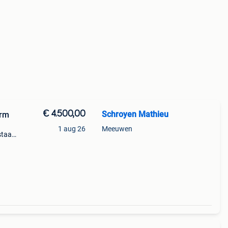
€ 4.500,00
Schroyen Mathieu
orm
1 aug 26
Meeuwen
staat.
kken.