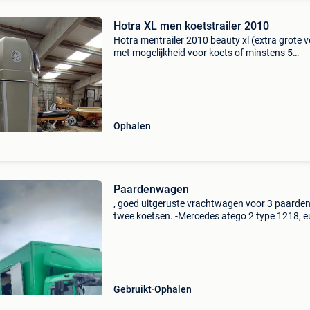
Hotra XL men koetstrailer 2010
Hotra mentrailer 2010 beauty xl (extra grote v
met mogelijkheid voor koets of minstens 5
(electrische) fietsen. Kunststof bodem en poly
wanden, kan niet rotten. Inclusief 2 oprijplate
Ophalen
Paardenwagen
, goed uitgeruste vrachtwagen voor 3 paarden
twee koetsen. -Mercedes atego 2 type 1218, 
toegelaten massa 11.990 Kg jaar 11/2007,
355.309 Km. De bak en het dak zijn volledig
geïsoleerd hydraul
Gebruikt
Ophalen