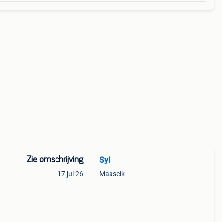
Zie omschrijving
Syl
17 jul 26
Maaseik
ik.