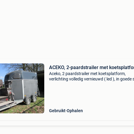
ACEKO, 2-paardstrailer met koetsplatf
Aceko, 2 paardstrailer met koetsplatform,
verlichting volledig vernieuwd ( led ), in goede 
Voorzien van werkende lier om koets op te tre
Heeft altijd binnen gestaan bij niet gebruik.
Gebruikt
Ophalen