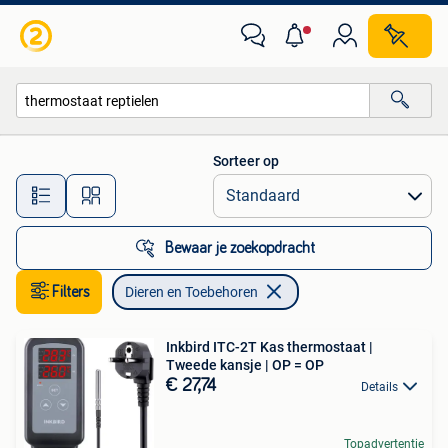
Dieren en Toebehoren
Sorteer op
Alle afstanden…
Bewaar je zoekopdracht
Filters
Dieren en Toebehoren
Inkbird ITC-2T Kas thermostaat |
Tweede kansje | OP = OP
€ 27,74
Details
Topadvertentie