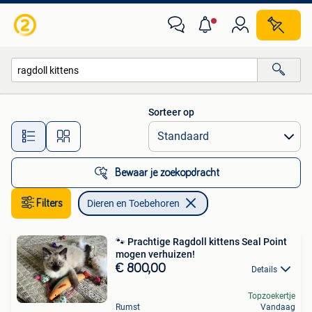
Dieren en Toebehoren
Sorteer op
Alle afstanden…
Bewaar je zoekopdracht
Filters
Dieren en Toebehoren
🐾 Prachtige Ragdoll kittens Seal Point
mogen verhuizen!
€ 800,00
Details
Topzoekertje
Rumst
Vandaag