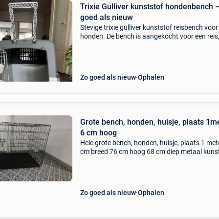
Trixie Gulliver kunststof hondenbench 
goed als nieuw
Stevige trixie gulliver kunststof reisbench voor
honden. De bench is aangekocht voor een reis
maar uiteindelijk nooit gebruikt. Hij verkeert
daardoor in nieuwstaat. Afmetingen: lengte: 
breedte:
Zo goed als nieuw
Ophalen
Grote bench, honden, huisje, plaats 1m
6 cm hoog
Hele grote bench, honden, huisje, plaats 1 met
cm breed 76 cm hoog 68 cm diep metaal kuns
onderplank 2 deuren. Gebruikt maar niks aan
Zo goed als nieuw
Ophalen