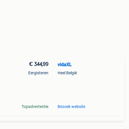
€ 344,99
vidaXL
Eergisteren
Heel België
kt te
Topadvertentie
Bezoek website