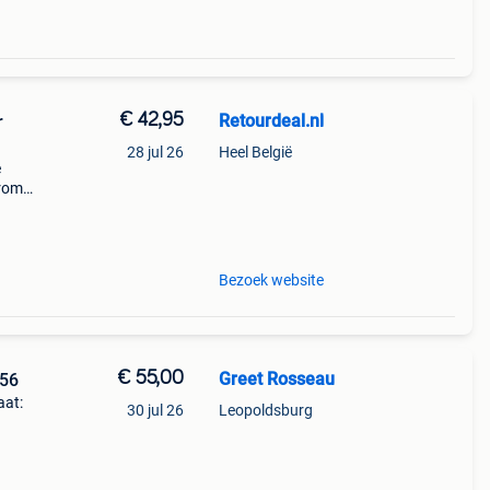
€ 42,95
Retourdeal.nl
r
28 jul 26
Heel België
e
arom
al on
Bezoek website
€ 55,00
Greet Rosseau
 56
aat:
30 jul 26
Leopoldsburg