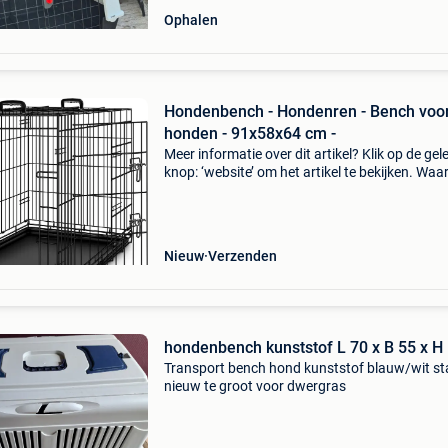
Ophalen
Hondenbench - Hondenren - Bench voo
honden - 91x58x64 cm -
Meer informatie over dit artikel? Klik op de gel
knop: ‘website’ om het artikel te bekijken. Wa
bestellen bij retourdeal.nl? Voor 15:00 besteld,
volgende werkdag in huis. 1 Jaar garantie op 
Nieuw
Verzenden
hondenbench kunststof L 70 x B 55 x H
Transport bench hond kunststof blauw/wit st
nieuw te groot voor dwergras