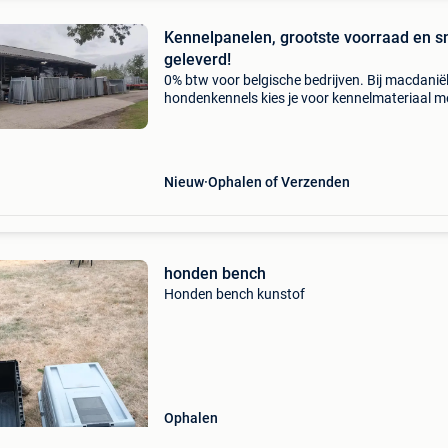
Kennelpanelen, grootste voorraad en s
geleverd!
0% btw voor belgische bedrijven. Bij macdanië
hondenkennels kies je voor kennelmateriaal m
garantie en service! Bezoek onze webshop vo
groot overzicht van al onze producten.
Www.macdanielkenn
Nieuw
Ophalen of Verzenden
honden bench
Honden bench kunstof
Ophalen