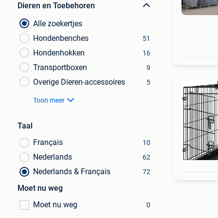
Dieren en Toebehoren
Alle zoekertjes
Hondenbenches
51
Hondenhokken
16
Transportboxen
9
Overige Dieren-accessoires
5
Toon meer
Taal
Français
10
Nederlands
62
Nederlands & Français
72
Moet nu weg
Moet nu weg
0