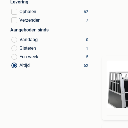
Levering
Ophalen
62
Verzenden
7
Aangeboden sinds
Vandaag
0
Gisteren
1
Een week
5
Altijd
62