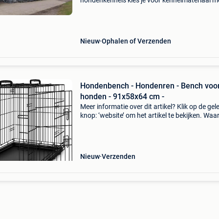
hondenkennels kies je voor kennelmateriaal m
garantie en service! Bezoek onze webshop vo
groot overzicht van al onze producten.
Www.macdanielkenn
Nieuw
Ophalen of Verzenden
Hondenbench - Hondenren - Bench voo
honden - 91x58x64 cm -
Meer informatie over dit artikel? Klik op de gel
knop: ‘website’ om het artikel te bekijken. Wa
bestellen bij retourdeal.nl? Voor 15:00 besteld,
volgende werkdag in huis. 1 Jaar garantie op 
Nieuw
Verzenden