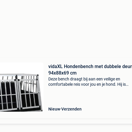
vidaXL Hondenbench met dubbele deur
94x88x69 cm
Deze bench draagt bij aan een veilige en
comfortabele reis voor jou en je hond. Hij is
geschikt om in de kofferbak van je auto gebrui
worden. Deze hondenkooi is vervaardigd van
aluminium en mdf,
Nieuw
Verzenden