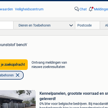
waarden
Veiligheidscentrum
Chat
Meldinge
Dieren en Toebehoren
A
'kunststof bench'
Ontvang meldingen van
 je zoekopdracht
nieuwe zoekresultaten
oebehoren
Kennelpanelen, grootste voorraad en s
geleverd!
0% btw voor belgische bedrijven. Bij macdanië