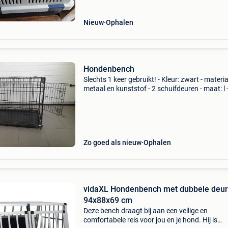
Nieuw
Ophalen
Hondenbench
Slechts 1 keer gebruikt! - Kleur: zwart - materia
metaal en kunststof - 2 schuifdeuren - maat: l 
lengte: 92cm - breedte: 57cm - hoogte: 64cm d
bench is inklapbaar en makkelijk te transporte
Zo goed als nieuw
Ophalen
vidaXL Hondenbench met dubbele deur
94x88x69 cm
Deze bench draagt bij aan een veilige en
comfortabele reis voor jou en je hond. Hij is