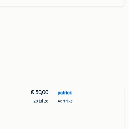
€ 50,00
patrick
28 jul 26
Aartrijke