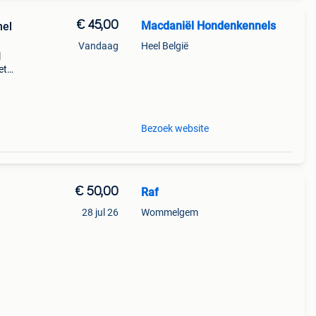
€ 45,00
Macdaniël Hondenkennels
nel
Vandaag
Heel België
l
et
or een
Bezoek website
€ 50,00
Raf
28 jul 26
Wommelgem