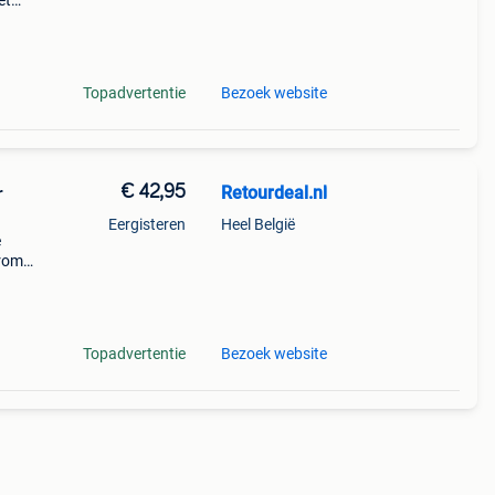
et
or een
Topadvertentie
Bezoek website
€ 42,95
Retourdeal.nl
r
Eergisteren
Heel België
e
arom
al on
Topadvertentie
Bezoek website