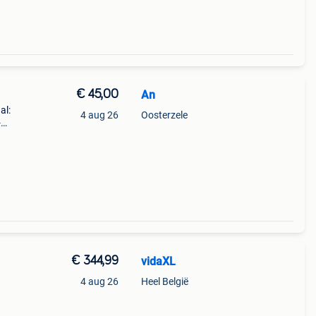
€ 45,00
An
al:
4 aug 26
Oosterzele
-
e
ren
€ 344,99
vidaXL
4 aug 26
Heel België