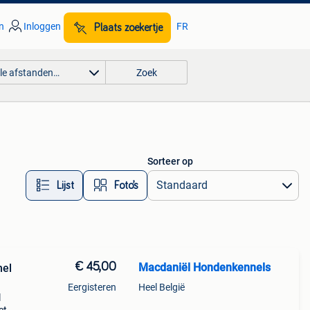
n
Inloggen
FR
Plaats zoekertje
lle afstanden…
Zoek
Sorteer op
Lijst
Foto’s
€ 45,00
Macdaniël Hondenkennels
nel
Eergisteren
Heel België
l