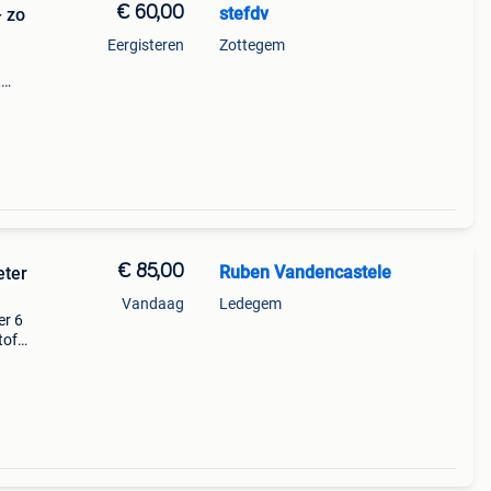
€ 60,00
stefdv
– zo
Eergisteren
Zottegem
,
89 cm
€ 85,00
Ruben Vandencastele
eter
Vandaag
Ledegem
er 6
tof