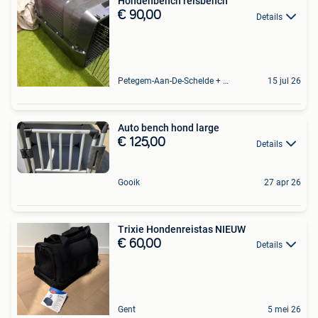
Hondenbench reisbench
€ 90,00
Details
Petegem-Aan-De-Schelde + Deel Van Oudenaarde
15 jul 26
Auto bench hond large
€ 125,00
Details
Gooik
27 apr 26
Trixie Hondenreistas NIEUW
€ 60,00
Details
Gent
5 mei 26