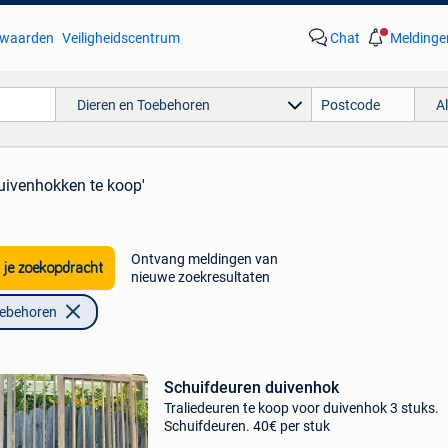
waarden
Veiligheidscentrum
Chat
Meldinge
Dieren en Toebehoren
A
duivenhokken te koop'
Ontvang meldingen van
 je zoekopdracht
nieuwe zoekresultaten
oebehoren
Schuifdeuren duivenhok
Traliedeuren te koop voor duivenhok 3 stuks.
Schuifdeuren. 40€ per stuk