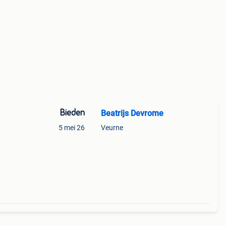
Bieden
Beatrijs Devrome
5 mei 26
Veurne
n