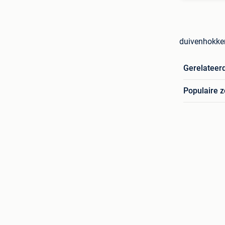
duivenhokken
Gerelateer
Populaire 