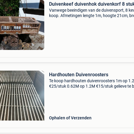
Duivenkeef duivenhok duivenkorf 8 stu
Vanwege beeindigen van de duivensport, 8 ke
koop. Afmetingen lengte 1m, hoogte 21cm, br
38 cm. Prijs per keef 20 euro.
Hardhouten Duivenroosters
Te koop hardhouten duivenroosters 1m op 1.
€25/stuk 0.62M op 1.2M €15/stuk gelieve te b
naar 0032495727368 kippenroosters looproo
duiven duivenhok houten roosters
Ophalen of Verzenden