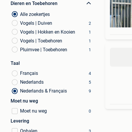
Dieren en Toebehoren
Alle zoekertjes
Vogels | Duiven
2
Vogels | Hokken en Kooien
1
Vogels | Toebehoren
1
Pluimvee | Toebehoren
1
Taal
Français
4
Nederlands
5
Nederlands & Français
9
Moet nu weg
Moet nu weg
0
Levering
Ophalen
3