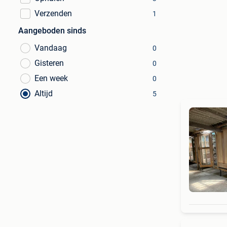
Verzenden
1
Aangeboden sinds
Vandaag
0
Gisteren
0
Een week
0
Altijd
5