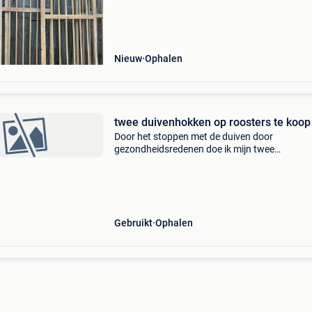
Nieuw
Ophalen
twee duivenhokken op roosters te koop
Door het stoppen met de duiven door
gezondheidsredenen doe ik mijn twee
duivenhokken weg.deze duivenhokken zijn
multifunctioneel en kunnen ook als volieres
gebruikt worden.de voor en achterkant zijn m
Gebruikt
Ophalen