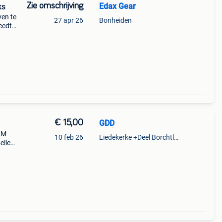
Zie omschrijving
Edax Gear
ks
ven te
27 apr 26
Bonheiden
eedte
€ 15,00
GDD
2M
10 feb 26
Liedekerke +Deel Borchtlombeek
ellen
sters