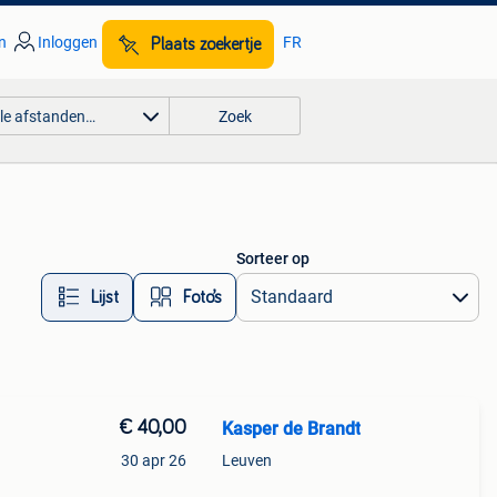
n
Inloggen
FR
Plaats zoekertje
lle afstanden…
Zoek
Sorteer op
Lijst
Foto’s
€ 40,00
Kasper de Brandt
30 apr 26
Leuven