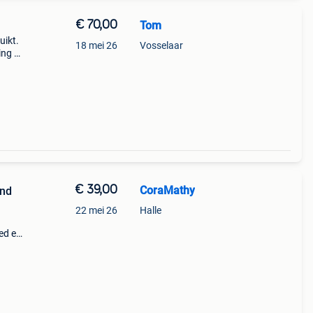
€ 70,00
Tom
uikt.
18 mei 26
Vosselaar
ing er
€ 39,00
CoraMathy
and
22 mei 26
Halle
ed en