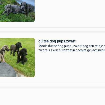
gevaccineerd, ontwormd, hebben een europee
paspoort en wettelijk
duitse dog pups zwart.
Mooie duitse dog pups , zwart nog een reutje 
zwart is 1200 euro ze zijn gechipt gevaccineer
ontwormd en hebben een europees paspoort.
Vader en moeder zijn hier aanwezig. We zijn g
winkel enkel