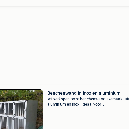
Benchenwand in inox en aluminium
Wij verkopen onze benchenwand. Gemaakt ui
aluminium en inox. Ideaal voor
dierenartspraktijken, trimsalons. Afmetingen: 
2,5m breedte -1.5M hoogte - 1.3M diep. In de
onderste past een groot hondenras