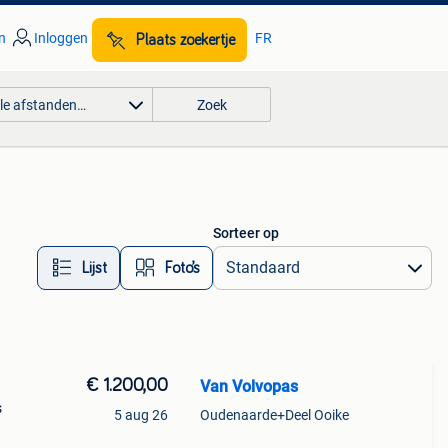
n
Inloggen
FR
Plaats zoekertje
lle afstanden…
Zoek
Sorteer op
Lijst
Foto’s
€ 1.200,00
Van Volvopas
s
5 aug 26
Oudenaarde+Deel Ooike
pt,