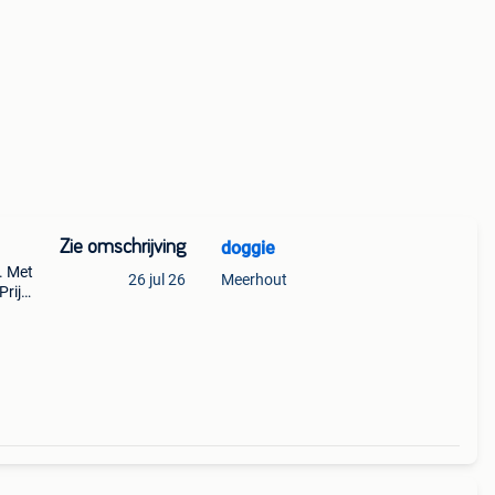
Zie omschrijving
doggie
. Met
26 jul 26
Meerhout
Prijs