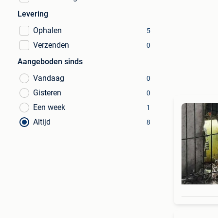
Levering
Ophalen
5
Verzenden
0
Aangeboden sinds
Vandaag
0
Gisteren
0
Een week
1
Altijd
8