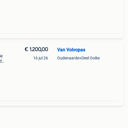
s
€ 1.200,00
Van Volvopas
de
16 jul 26
Oudenaarde+Deel Ooike
d
een