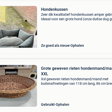
Hondenkussen
Zeer dik kwalitatief hondenkussen amper gebr
Ideaal voor een grote hond (onze duitse dog g
met gemak in) past ook mooi bij het interieur!
Zo goed als nieuw
Ophalen
Grote geweven rieten hondenmand/m
XXL
Xxl geweven rieten hondenmand/mand met
buitenafmetingen van 118 cm lang, 86 cm bre
20 cm hoog; honden van grote rassen en
reuzenhonden: duitse herder, golden retriever,
labrador, labrador, labrad
Gebruikt
Ophalen