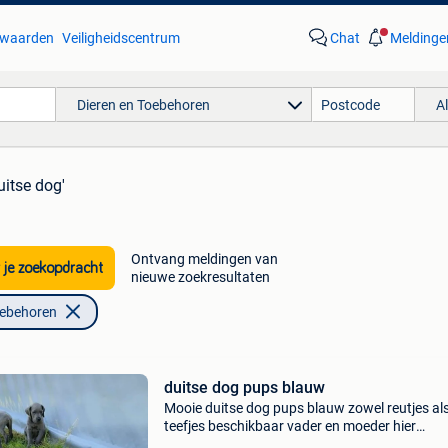
waarden
Veiligheidscentrum
Chat
Meldinge
Dieren en Toebehoren
A
uitse dog'
Ontvang meldingen van
 je zoekopdracht
nieuwe zoekresultaten
oebehoren
duitse dog pups blauw
Mooie duitse dog pups blauw zowel reutjes al
teefjes beschikbaar vader en moeder hier
aanwezig, vader heeft stamboom ze zijn gechi