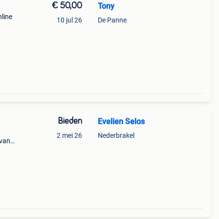
€ 50,00
Tony
nline
10 jul 26
De Panne
Bieden
Evelien Selos
2 mei 26
Nederbrakel
 van