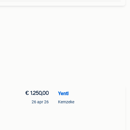
€ 1.250,00
Yentl
t
26 apr 26
Kemzeke
-