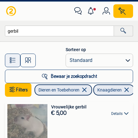
Knaagdieren
Sorteer op
Alle afstanden…
Bewaar je zoekopdracht
Filters
Dieren en Toebehoren
Knaagdieren
V
Vrouwelijke gerbil
€ 5,00
Details