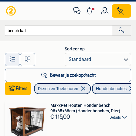
Hondenbenches
Sorteer op
Alle afstanden…
Bewaar je zoekopdracht
Filters
Dieren en Toebehoren
Hondenbenches
MaxxPet Houten Hondenbench
98x65x68cm (Hondenbenches, Dier)
€ 115,00
Details