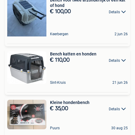
Bench voor twee afzonderlijk of één kat
of hond
€ 100,00
Details
Keerbergen
2 jun 26
Bench katten en honden
€ 110,00
Details
Sint-Kruis
21 jun 26
Kleine hondenbench
€ 35,00
Details
Puurs
30 aug 25