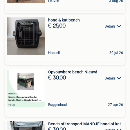
Leuven
3 aug 26
hond & kat bench
€ 25,00
Details
Hasselt
30 jul 26
Opvouwbare bench Nieuw!
€ 30,00
Details
Buggenhout
27 apr 26
Bench of transport MANDJE hond of kat
€ 30,00