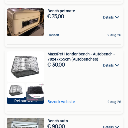
Bench petmate
€ 75,00
Details
Hasselt
2 aug 26
MaxxPet Hondenbench - Autobench -
78x47x55cm (Autobenches)
€ 30,00
Details
Retourdeals
Bezoek website
2 aug 26
Bench auto
€ 90,00
Details