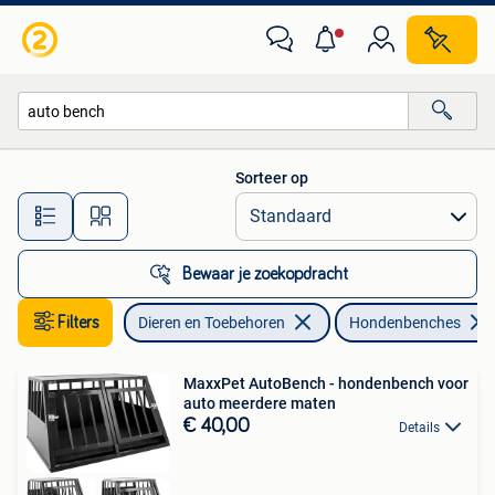
Hondenbenches
Sorteer op
Alle afstanden…
Bewaar je zoekopdracht
Filters
Dieren en Toebehoren
Hondenbenches
MaxxPet AutoBench - hondenbench voor
auto meerdere maten
€ 40,00
Details