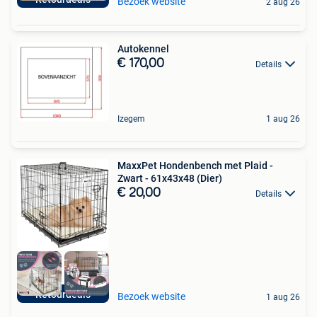
Bezoek website
2 aug 26
Autokennel
€ 170,00
Details
Izegem
1 aug 26
MaxxPet Hondenbench met Plaid -
Zwart - 61x43x48 (Dier)
€ 20,00
Details
Retourdeals
Bezoek website
1 aug 26