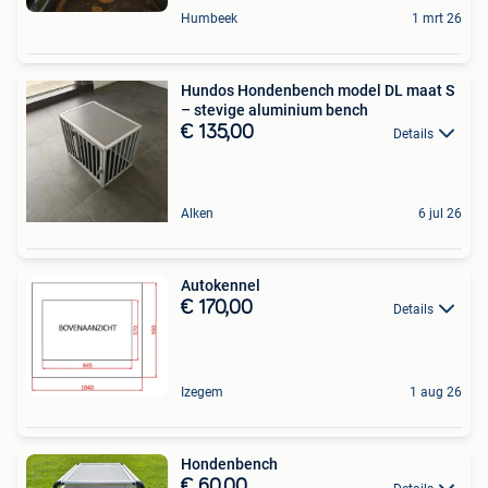
Humbeek
1 mrt 26
Hundos Hondenbench model DL maat S
– stevige aluminium bench
€ 135,00
Details
Alken
6 jul 26
Autokennel
€ 170,00
Details
Izegem
1 aug 26
Hondenbench
€ 60,00