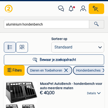
Hondenbenches
Sorteer op
Alle afstanden…
Bewaar je zoekopdracht
Filters
Dieren en Toebehoren
Hondenbenches
MaxxPet AutoBench - hondenbench voor
auto meerdere maten
€ 40,00
Details