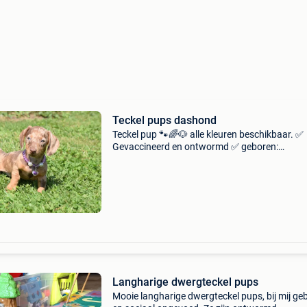
Teckel pups dashond
Teckel pup 🐾🌈🐶 alle kleuren beschikbaar. ✅
Gevaccineerd en ontwormd ✅ geboren:
13/04/2026 in slovakije. En 19/05/2026 gebor
belgie. ✅ Prijs per pupje varieert vanaf 1095 €
geïdentificee
Langharige dwergteckel pups
Mooie langharige dwergteckel pups, bij mij ge