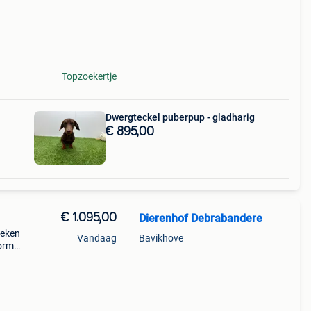
rain
Topzoekertje
Dwergteckel puberpup - gladharig
€ 895,00
€ 1.095,00
Dierenhof Debrabandere
weken
Vandaag
Bavikhove
wormd
n een
rain