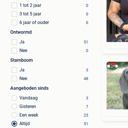
1 tot 2 jaar
0
3 tot 5 jaar
0
6 jaar of ouder
0
Ontwormd
Ja
51
Nee
0
Stamboom
Ja
3
Nee
48
Aangeboden sinds
Vandaag
3
Gisteren
7
Een week
23
Altijd
51