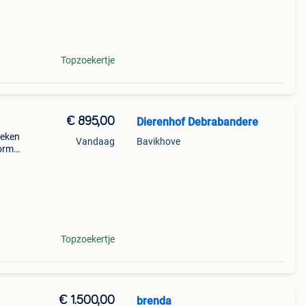
eboren
Topzoekertje
€ 895,00
Dierenhof Debrabandere
weken
Vandaag
Bavikhove
wormd
n een
rain
Topzoekertje
€ 1.500,00
brenda