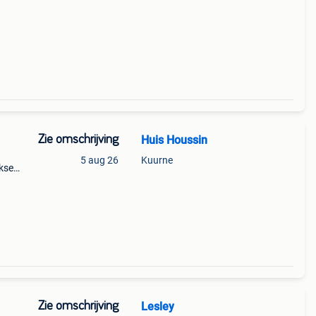
rt.
Zie omschrijving
Huis Houssin
5 aug 26
Kuurne
jkse
026
Zie omschrijving
Lesley