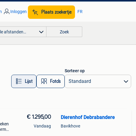
n
Inloggen
FR
Plaats zoekertje
lle afstanden…
Zoek
Sorteer op
Lijst
Foto’s
€ 1.295,00
Dierenhof Debrabandere
weken
Vandaag
Bavikhove
wormd
n een