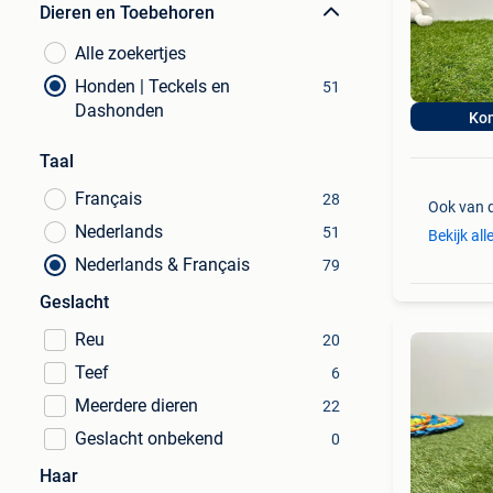
Dieren en Toebehoren
Alle zoekertjes
Honden | Teckels en
51
Dashonden
Ko
Taal
Français
28
Ook van 
Nederlands
51
Bekijk all
Nederlands & Français
79
Geslacht
Reu
20
Teef
6
Meerdere dieren
22
Geslacht onbekend
0
Haar