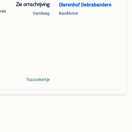
Zie omschrijving
Dierenhof Debrabandere
oren
Vandaag
Bavikhove
pees
Topzoekertje