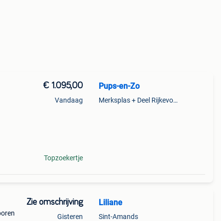
€ 1.095,00
Pups-en-Zo
Vandaag
Merksplas + Deel Rijkevorsel
en in
 ✅
Topzoekertje
Zie omschrijving
Liliane
boren
Gisteren
Sint-Amands