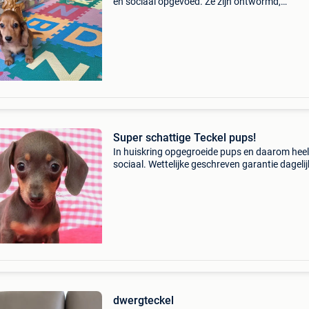
en sociaal opgevoed. Ze zijn ontwormd,
gevaccineerd en gechipt met bijhorend paspoo
Tel 0470 29 80 46
Super schattige Teckel pups!
In huiskring opgegroeide pups en daarom heel
sociaal. Wettelijke geschreven garantie dageli
dierenartstoezicht geboortedatum - 12/04/2
dwergteckel