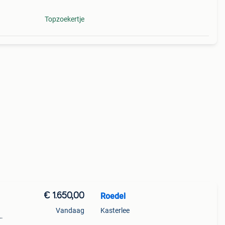
Topzoekertje
€ 1.650,00
Roedel
Vandaag
Kasterlee