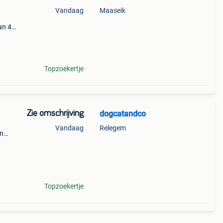
Vandaag
Maaseik
an 4
naf
Topzoekertje
Zie omschrijving
dogcatandco
Vandaag
Relegem
en
e
an,
Topzoekertje