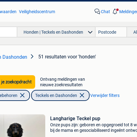
waarden
Veiligheidscentrum
Chat
Meldinge
Honden | Teckels en Dashonden
A
51 resultaten
voor 'honden'
en Dashonden
Ontvang meldingen van
 je zoekopdracht
nieuwe zoekresultaten
oebehoren
Teckels en Dashonden
Verwijder filters
Langharige Teckel pup
Onze pups zijn: geboren en opgegroeid tot 8 
bij de mama en gesociabiliseerd ingeënt ont
gechipt en geregistreerd bij dogid voorzien va