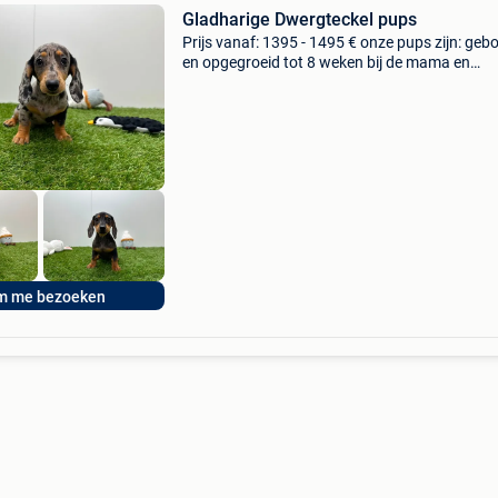
Gladharige Dwergteckel pups
Prijs vanaf: 1395 - 1495 € onze pups zijn: geb
en opgegroeid tot 8 weken bij de mama en
gesociabiliseerd ingeënt ontwormd gechipt en
geregistreerd bij dogid voorzien van een euro
paspoort
m me bezoeken