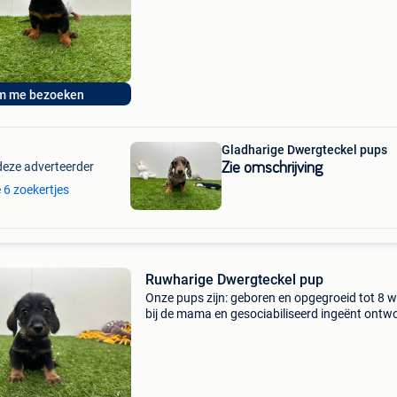
europees paspoort gestart met zindelijkheidst
m me bezoeken
Gladharige Dwergteckel pups
deze adverteerder
Zie omschrijving
e 6 zoekertjes
Ruwharige Dwergteckel pup
Onze pups zijn: geboren en opgegroeid tot 8 
bij de mama en gesociabiliseerd ingeënt ont
gechipt en geregistreerd bij dogid voorzien va
europees paspoort gestart met zindelijkheidst