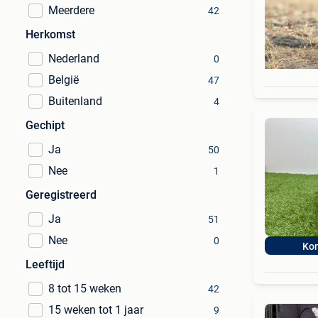
Meerdere
42
Herkomst
Nederland
0
België
47
Buitenland
4
Gechipt
Ja
50
Nee
1
Geregistreerd
Ja
51
Nee
0
Ko
Leeftijd
8 tot 15 weken
42
15 weken tot 1 jaar
9