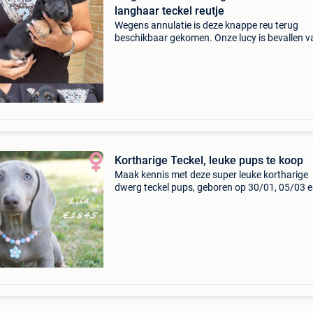
langhaar teckel reutje
Wegens annulatie is deze knappe reu terug
beschikbaar gekomen. Onze lucy is bevallen v
knappe pups en deze is daarvan dus terug
beschikbaar. Hij mag het nestje al verlaten va
vandaag. Onze pups
Kortharige Teckel, leuke pups te koop
Maak kennis met deze super leuke kortharige
dwerg teckel pups, geboren op 30/01, 05/03 
09/03/2026. Met hun schattige snoetjes, kort
pootjes en prachtige kleuren – blue tan, lilac t
blauw tricol