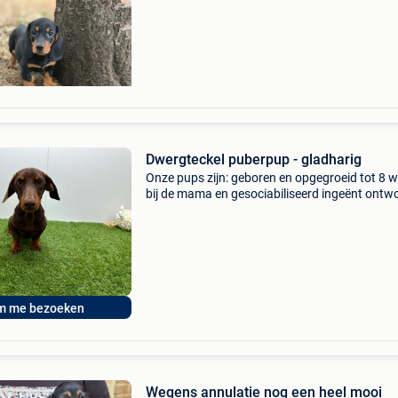
stellen wij onze prachtige teckel pups voor, g
op 10 april 2026 en 16 april 2026. Onze pups
groeien op in ee
Dwergteckel puberpup - gladharig
Onze pups zijn: geboren en opgegroeid tot 8 
bij de mama en gesociabiliseerd ingeënt ont
gechipt en geregistreerd bij dogid voorzien va
europees paspoort gestart met zindelijkheidst
m me bezoeken
Wegens annulatie nog een heel mooi