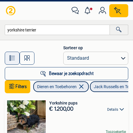
Honden | Jack Russells en Terriërs
Sorteer op
Alle afstanden…
Bewaar je zoekopdracht
Filters
Dieren en Toebehoren
Jack Russells en Terr
Yorkshire pups
€ 1.200,00
Details
Topzoekertje